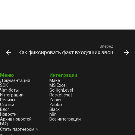
Вперед
Как фиксировать факт входящих звонков в W
Меню
Интеграции
Документация
Make
SDK
MS Excel
Чат-боты
GoHighLevel
Интеграции
Rocket.chat
Релизы
Zapier
Статьи
Zabbix
Блог
Slack
Новости
n8n
Архив новостей
Все интеграции...
FAQ
Стать партнером ⭐