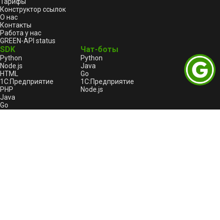
Тарифы
Конструктор ссылок
О нас
Контакты
Работа у нас
GREEN-API status
SDK
Чат-боты
Python
Python
Node.js
Java
HTML
Go
1С:Предприятие
1С:Предприятие
PHP
Node.js
Java
Go
C++
Правовая информация
Пользовательское соглашение
Лицензионный договор-оферта
Оферта услуги «Автоплатеж»
Политика конфиденциальности и обработки
персональных данных GREEN-API
Реестр отечественного ПО
GREEN-API: Logo
Битрикс24
Пользовательское соглашение для Битрикс24
Политика конфиденциальности для Битрикс24
Продукты