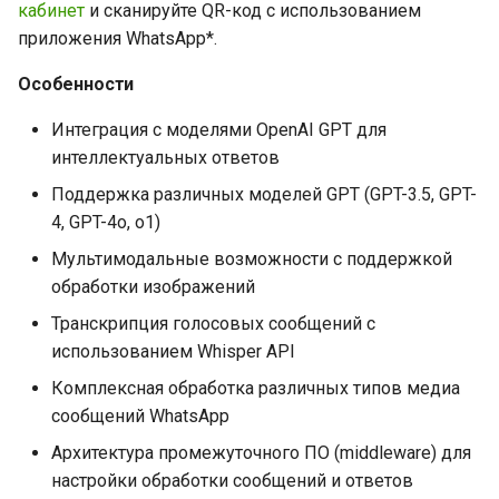
кабинет
и сканируйте QR-код с использованием
GPT Bot для NodeJS от
приложения WhatsApp*.
GREEN-API
Лицензия
Особенности
Пример создания GPT бота
на NodeJS - GREEN-API
Интеграция с моделями OpenAI GPT для
интеллектуальных ответов
JS demo chatbot v2.0
Поддержка различных моделей GPT (GPT-3.5, GPT-
4, GPT-4o, o1)
WhatsApp demo чат-бот с
Мультимодальные возможности с поддержкой
GPT на JS
обработки изображений
Транскрипция голосовых сообщений с
использованием Whisper API
Комплексная обработка различных типов медиа
сообщений WhatsApp
Архитектура промежуточного ПО (middleware) для
настройки обработки сообщений и ответов