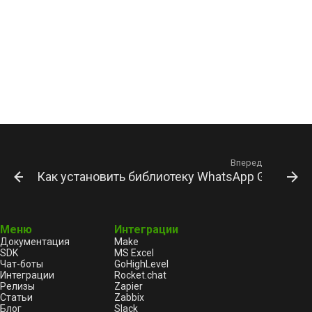
Вперед
Как установить библиотеку WhatsApp GPT Bot д
Меню
Интеграции
Документация
Make
SDK
MS Excel
Чат-боты
GoHighLevel
Интеграции
Rocket.chat
Релизы
Zapier
Статьи
Zabbix
Блог
Slack