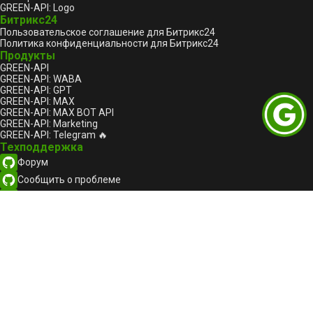
GREEN-API: Logo
Битрикс24
Пользовательское соглашение для Битрикс24
Политика конфиденциальности для Битрикс24
Продукты
GREEN-API
GREEN-API: WABA
GREEN-API: GPT
GREEN-API: MAX
GREEN-API: MAX BOT API
GREEN-API: Marketing
GREEN-API: Telegram 🔥
Техподдержка
Форум
Сообщить о проблеме
support@green-api.com
Канал поддержки WhatsApp
Канал поддержки Telegram
Канал поддержки MAX
Русский
Русский