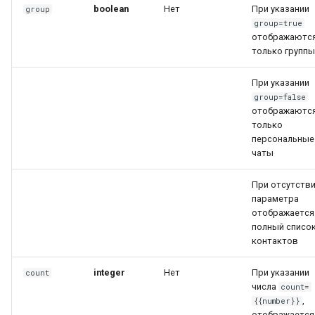
boolean
Нет
При указании
group
коллекций
group=true
Работа с входящими
Архив
отображаютс
звонками
Получить данные о заказе
только группы
Как отправить сообщение с
При указании
превью
group=false
отображаютс
только
Работа с уведомлением о
персональные
печати сообщений
чаты
Интеграция новых полей в
При отсутств
API
параметра
отображается
полный списо
Как получить имя
контактов
собеседника в
интеграциях?
integer
Нет
При указании
count
числа
count=
,
{{number}}
отображается