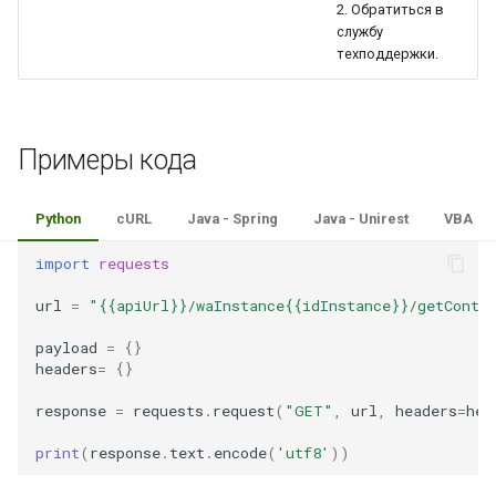
2. Обратиться в
службу
техподдержки.
Примеры кода
Python
cURL
Java - Spring
Java - Unirest
VBA
import
requests
url
=
"{{apiUrl}}/waInstance{{idInstance}}/getConta
payload
=
{}
headers
=
{}
response
=
requests
.
request
(
"GET"
,
url
,
headers
=
hea
print
(
response
.
text
.
encode
(
'utf8'
))