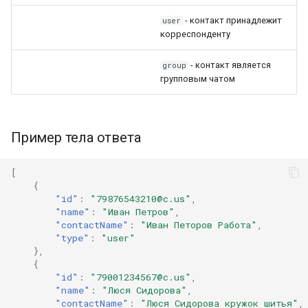
- контакт принадлежит
user
корреспонденту
- контакт является
group
групповым чатом
Пример тела ответа
[
{
"id"
:
"79876543210@c.us"
,
"name"
:
"Иван Петров"
,
"contactName"
:
"Иван Петоров Работа"
,
"type"
:
"user"
},
{
"id"
:
"79001234567@c.us"
,
"name"
:
"Люся Сидорова"
,
"contactName"
:
"Люся Сидорова кружок шитья"
,