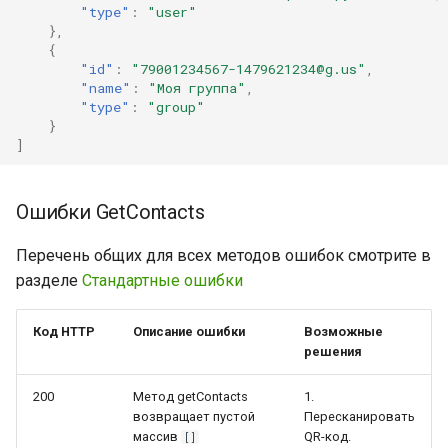
"type"
:
"user"
},
{
"id"
:
"79001234567-1479621234@g.us"
,
"name"
:
"Моя группа"
,
"type"
:
"group"
}
]
Ошибки GetContacts
Перечень общих для всех методов ошибок смотрите в
разделе
Стандартные ошибки
Код HTTP
Описание ошибки
Возможные
решения
200
Метод getContacts
1.
возвращает пустой
Пересканировать
массив
QR-код.
[]