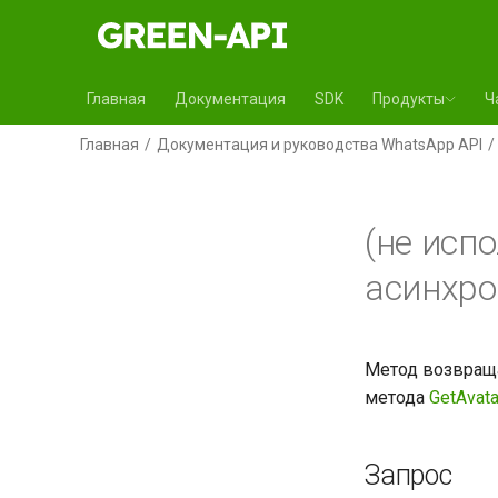
Главная
Документация
SDK
Продукты
Ч
Главная
Документация и руководства WhatsApp API
(не исп
асинхро
Метод возвраща
метода
GetAvata
Запрос