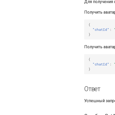
Для получения с
Получить авата
{
"chatId"
:
}
Получить аватар
{
"chatId"
:
}
Ответ
Успешный запро