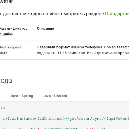
vatar
 для всех методов ошибок смотрите в разделе
Стандартн
Идентификатор
Описание
ошибки
Неверный формат номера телефона. Номер телеф
bad request
содержать 11-16 символов. Или идентификатора ч
data
кода
L
Java - Spring
Java - Unirest
sts
Url}}/waInstance{{idInstance}}/getAvatarAsync/{{apiToken