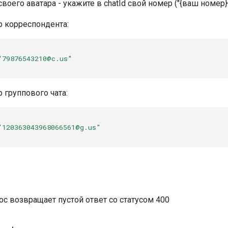
воего аватара - укажите в chatId свой номер ("{ваш номер}
р корреспондента:
"79876543210@c.us"
 группового чата:
"120363043968066561@g.us"
с возвращает пустой ответ со статусом 400