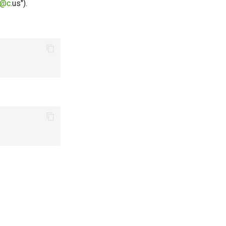
@c
.us").