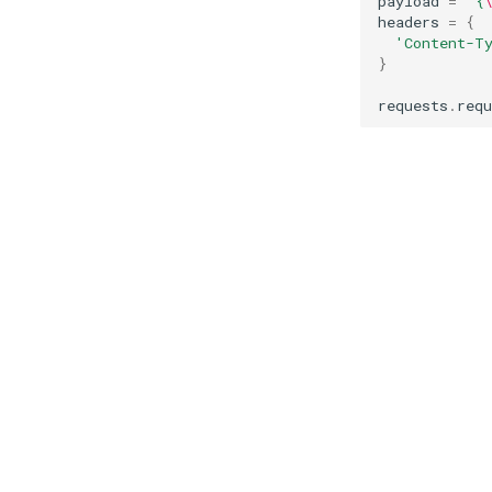
payload
=
"{
headers
=
{
'Content-T
}
requests
.
requ