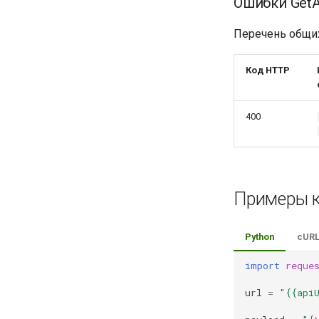
Ошибки GetA
Перечень общих
Код HTTP
400
Примеры 
Python
cUR
import
reque
url
=
"{{api