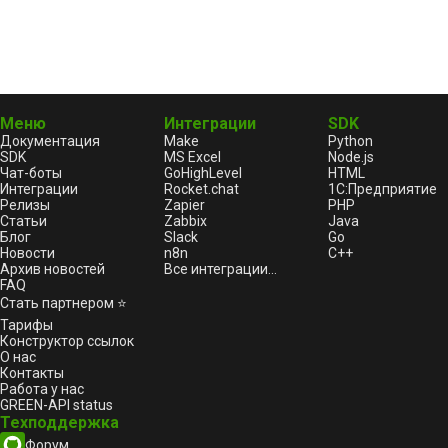
Меню
Интеграции
SDK
Документация
Make
Python
SDK
MS Excel
Node.js
Чат-боты
GoHighLevel
HTML
Интеграции
Rocket.chat
1С:Предприятие
Релизы
Zapier
PHP
Статьи
Zabbix
Java
Блог
Slack
Go
Новости
n8n
C++
Архив новостей
Все интеграции...
FAQ
Стать партнером ⭐
Тарифы
Конструктор ссылок
О нас
Контакты
Работа у нас
GREEN-API status
Техподдержка
Форум