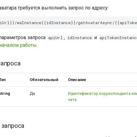
аватара требуется выполнить запрос по адресу:
параметров запроса
,
и
apiUrl
idInstance
apiTokenInstanc
началом работы
.
запроса
Тип
Обязательный
Описание
string
Да
Идентификатор корреспондента или
чата
 запроса