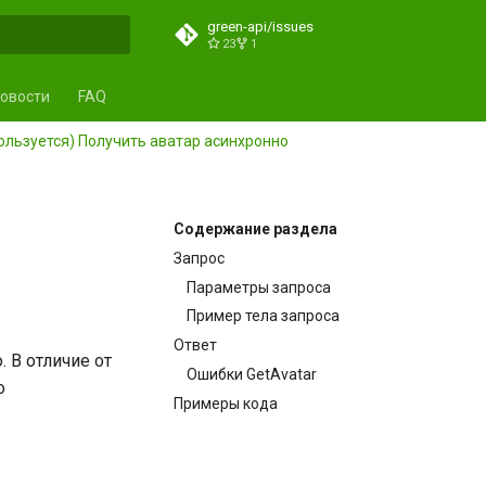
green-api/issues
23
1
ция поиска
овости
FAQ
пользуется) Получить аватар асинхронно
Содержание раздела
Запрос
Параметры запроса
Пример тела запроса
Ответ
 В отличие от
Ошибки GetAvatar
o
Примеры кода