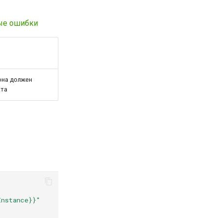
ые ошибки
она должен
ата
Instance}}"