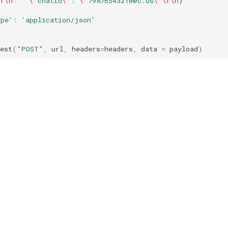
\r\n
\"
chatId
\"
: 
\"
79876543210@c.us
\"\r\n
}"
ype'
:
'application/json'
est
(
"POST"
,
url
,
headers
=
headers
,
data
=
payload
)