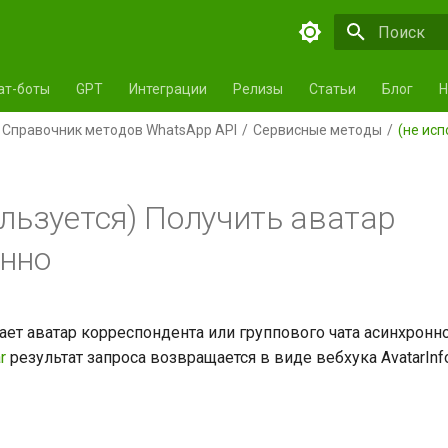
Инициализа
ат-боты
GPT
Интеграции
Релизы
Статьи
Блог
Н
Справочник методов WhatsApp API
Сервисные методы
(не ис
ользуется) Получить аватар
нно
ет аватар корреспондента или группового чата асинхронно.
r
результат запроса возвращается в виде вебхука AvatarInf