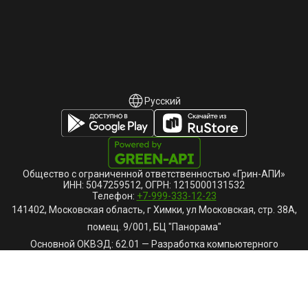
Русский
Русский
English
Общество с ограниченной ответственностью «Грин-АПИ»
ИНН: 5047259512, ОГРН: 1215000131532
Телефон:
+7-999-333-12-23
141402, Московская область, г Химки, ул Московская, стр. 38А,
помещ. 9/001, БЦ "Панорама"
Основной ОКВЭД: 62.01 — Разработка компьютерного
программного обеспечения
Единый реестр российских программ для ЭВМ и баз данных,
запись № 26143 ПО «GREEN-API»