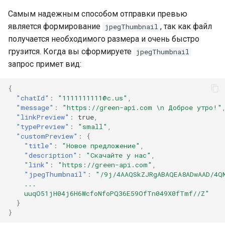
Самым надежным способом отправки превью
является формирование
, так как файл
jpegThumbnail
получается необходимого размера и очень быстро
грузится. Когда вы сформируете
jpegThumbnail
запрос примет вид:
{
"chatId"
:
"1111111111@c.us"
,
"message"
:
"https://green-api.com \n Доброе утро!"
"linkPreview"
:
true
,
"typePreview"
:
"small"
,
"customPreview"
:
{
"title"
:
"Новое предложение"
,
"description"
:
"Скачайте у нас"
,
"link"
:
"https://green-api.com"
,
"jpegThumbnail"
:
"/9j/4AAQSkZJRgABAQEA8ADwAAD/4Q
    ...
    uuqO51jH04j6H6WcfoNfoPQ36E59OfTn049X0fTmf//Z"
}
}