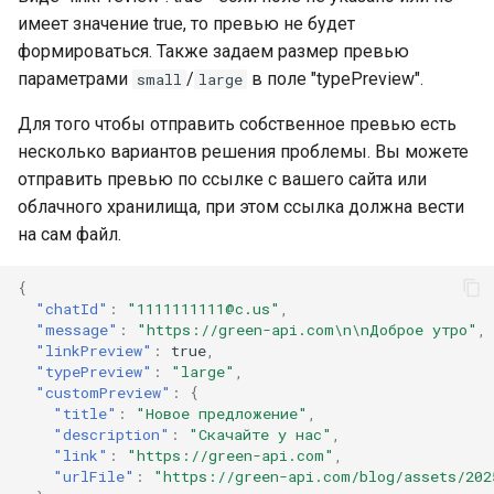
имеет значение true, то превью не будет
формироваться. Также задаем размер превью
параметрами
/
в поле "typePreview".
small
large
Для того чтобы отправить собственное превью есть
несколько вариантов решения проблемы. Вы можете
отправить превью по ссылке с вашего сайта или
облачного хранилища, при этом ссылка должна вести
на сам файл.
{
"chatId"
:
"1111111111@c.us"
,
"message"
:
"https://green-api.com\n\nДоброе утро"
,
"linkPreview"
:
true
,
"typePreview"
:
"large"
,
"customPreview"
:
{
"title"
:
"Новое предложение"
,
"description"
:
"Скачайте у нас"
,
"link"
:
"https://green-api.com"
,
"urlFile"
:
"https://green-api.com/blog/assets/202