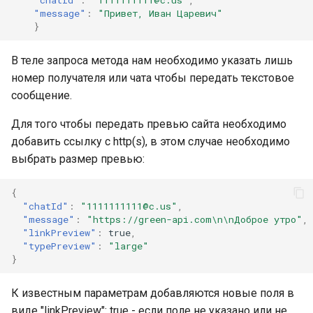
"message"
:
"Привет, Иван Царевич"
}
В теле запроса метода нам необходимо указать лишь
номер получателя или чата чтобы передать текстовое
сообщение.
Для того чтобы передать превью сайта необходимо
добавить ссылку с http(s), в этом случае необходимо
выбрать размер превью:
{
"chatId"
:
"1111111111@c.us"
,
"message"
:
"https://green-api.com\n\nДоброе утро"
,
"linkPreview"
:
true
,
"typePreview"
:
"large"
}
К известным параметрам добавляются новые поля в
виде "linkPreview": true - если поле не указано или не