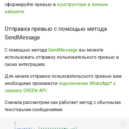
сформируйте превью в
конструкторе в личном
коллекций
кабинете
.
Архив
Получить данные о заказе
Отправка превью с помощью метода
SendMessage
С помощью метода
SendMessage
вы можете
использовать отправку пользователького превью в
своих интеграциях.
Для начала отправки пользовательского превью вам
необходимо произвести
подключение WhatsApp* к
сервису GREEN-API
.
Сначала рассмотрим как работает метод с обычными
текстовыми сообщениями.
{
"chatId"
:
"1111111111@c.us"
,