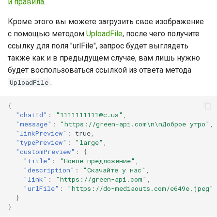
и правила
.
Кроме этого вы можете загрузить свое изображение
с помощью методом
UploadFile
, после чего получите
ссылку для поля "urlFile", запрос будет выглядеть
также как и в предыдущем случае, вам лишь нужно
будет воспользоваться ссылкой из ответа метода
.
UploadFile
{
"chatId"
:
"1111111111@c.us"
,
"message"
:
"https://green-api.com\n\nДоброе утро"
,
"linkPreview"
:
true
,
"typePreview"
:
"large"
,
"customPreview"
:
{
"title"
:
"Новое предложение"
,
"description"
:
"Скачайте у нас"
,
"link"
:
"https://green-api.com"
,
"urlFile"
:
"https://do-mediaouts.com/e649e.jpeg"
}
}