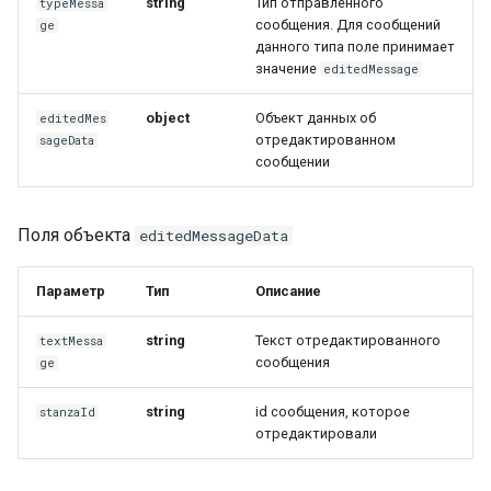
string
Тип отправленного
typeMessa
Входящее
сообщения. Для сообщений
ge
отредактированное
данного типа поле принимает
сообщение
значение
editedMessage
Входящее удаленное
object
Объект данных об
editedMes
сообщение
отредактированном
sageData
сообщении
Входящее сообщение с
интерактивными кнопками
Поля объекта
editedMessageData
Входящее сообщение с
Параметр
Тип
Описание
интерактивными кнопками
ответа
string
Текст отредактированного
textMessa
сообщения
ge
Входящее сообщение с
товаром
string
id сообщения, которое
stanzaId
отредактировали
Входящее сообщение с
заказом