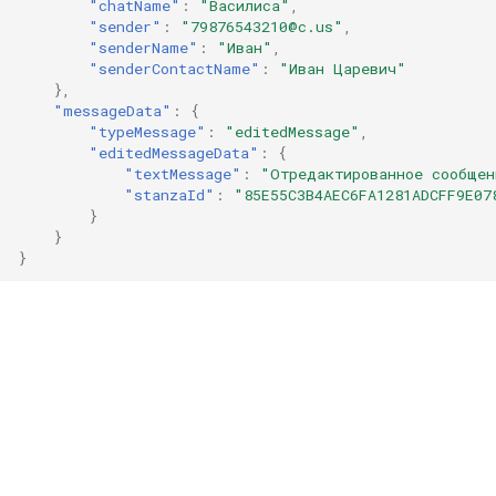
"chatName"
:
"Василиса"
,
"sender"
:
"79876543210@c.us"
,
"senderName"
:
"Иван"
,
"senderContactName"
:
"Иван Царевич"
},
"messageData"
:
{
"typeMessage"
:
"editedMessage"
,
"editedMessageData"
:
{
"textMessage"
:
"Отредактированное сообщен
"stanzaId"
:
"85E55C3B4AEC6FA1281ADCFF9E07
}
}
}