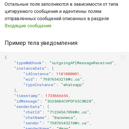
Остальные поля заполняются в зависимости от типа
цитируемого сообщения и идентичны полям
отправленных сообщений описанных в разделе
Входящие сообщения
Пример тела уведомления
{
"typeWebhook"
:
"outgoingAPIMessageReceived"
,
"instanceData"
:
{
"idInstance"
:
1101000001
,
"wid"
:
"79876543210@c.us"
,
"typeInstance"
:
"whatsapp"
},
"timestamp"
:
1738566656
,
"idMessage"
:
"3U28ABACVPDF65C8B28"
,
"senderData"
:
{
"chatId"
:
"71234567890@c.us"
,
"chatName"
:
"Василиса"
,
"sender"
:
"79876543210@c.us"
,
"senderName"
:
"Иван"
,