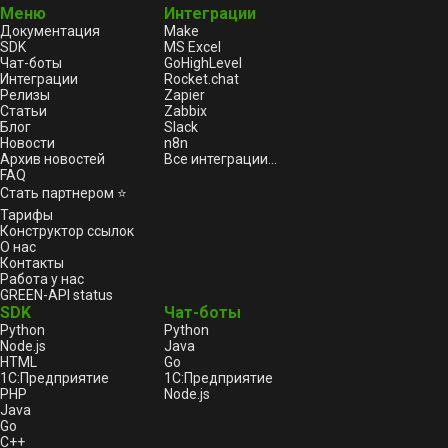
Меню
Интеграции
Документация
Make
SDK
MS Excel
Чат-боты
GoHighLevel
Интеграции
Rocket.chat
Релизы
Zapier
Статьи
Zabbix
Блог
Slack
Новости
n8n
Архив новостей
Все интеграции...
FAQ
Стать партнером ⭐
Тарифы
Конструктор ссылок
О нас
Контакты
Работа у нас
GREEN-API status
SDK
Чат-боты
Python
Python
Node.js
Java
HTML
Go
1С:Предприятие
1С:Предприятие
PHP
Node.js
Java
Go
C++