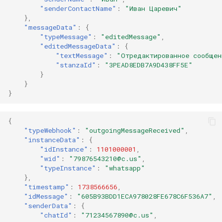
"senderContactName"
:
"Иван Царевич"
},
"messageData"
:
{
"typeMessage"
:
"editedMessage"
,
"editedMessageData"
:
{
"textMessage"
:
"Отредактированное сообщен
"stanzaId"
:
"3PEAD8EDB7A9D438FF5E"
}
}
}
{
"typeWebhook"
:
"outgoingMessageReceived"
,
"instanceData"
:
{
"idInstance"
:
1101000001
,
"wid"
:
"79876543210@c.us"
,
"typeInstance"
:
"whatsapp"
},
"timestamp"
:
1738566656
,
"idMessage"
:
"605B93BDD1ECA978028FE678C6F536A7"
,
"senderData"
:
{
"chatId"
:
"71234567890@c.us"
,