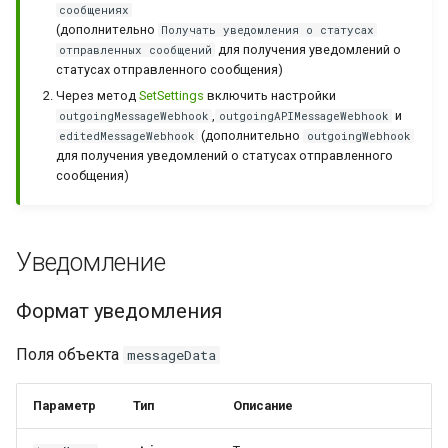
сообщениях
Входящее сообщение с
коллекций
(дополнительно
Получать уведомления о статусах
шаблонным кнопками
Работа с входящими
Архив
для получения уведомлений о
отправленных сообщений
звонками
Получить данные о заказе
статусах отправленного сообщения)
Входящее сообщение со
Через метод
SetSettings
включить настройки
стикером
Как отправить сообщение с
,
и
outgoingMessageWebhook
outgoingAPIMessageWebhook
(дополнительно
превью
editedMessageWebhook
outgoingWebhook
для получения уведомлений о статусах отправленного
Входящее сообщение-
сообщения)
реакция
Работа с уведомлением о
печати сообщений
Входящее сообщение с
Уведомление
приглашением в группу
Интеграция новых полей в
API
Формат уведомления
Входящее сообщение с
опросом
Как получить имя
Поля объекта
messageData
собеседника в
интеграциях?
Входящее сообщение с
обновлением опроса
Параметр
Тип
Описание