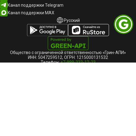
Канал поддержки Telegram
Канал поддержки MAX
Русский
Русский
English
Общество с ограниченной ответственностью «Грин-АПИ»
ИНН: 5047259512, ОГРН: 1215000131532
Телефон:
+7-999-333-12-23
141402, Московская область, г Химки, ул Московская, стр. 38А,
помещ. 9/001, БЦ "Панорама"
Основной ОКВЭД: 62.01 — Разработка компьютерного
программного обеспечения
Единый реестр российских программ для ЭВМ и баз данных,
запись № 26143 ПО «GREEN-API»
*WhatsApp принадлежит компании Meta Platforms Inc., деятельность
которой признана экстремистской и запрещена на территории РФ.