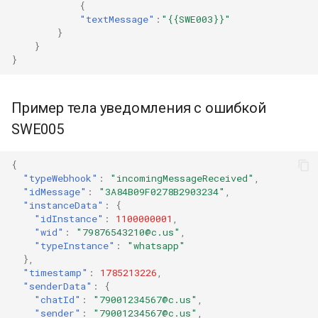
{
"textMessage"
:
"{{SWE003}}"
}
}
}
Пример тела уведомления с ошибкой
SWE005
{
"typeWebhook"
:
"incomingMessageReceived"
,
"idMessage"
:
"3A84B09F0278B2903234"
,
"instanceData"
:
{
"idInstance"
:
1100000001
,
"wid"
:
"79876543210@c.us"
,
"typeInstance"
:
"whatsapp"
},
"timestamp"
:
1785213226
,
"senderData"
:
{
"chatId"
:
"79001234567@c.us"
,
"sender"
:
"79001234567@c.us"
,