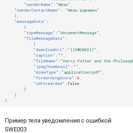
"senderName"
:
"Иван"
,
"senderContactName"
:
"Иван Царевич"
},
"messageData"
:
{
"typeMessage"
:
"documentMessage"
,
"fileMessageData"
:
{
"downloadUrl"
:
"{{SWE002}}"
,
"caption"
:
""
,
"fileName"
:
"Harry Potter and the Philosop
"jpegThumbnail"
:
""
,
"mimeType"
:
"application/pdf"
,
"forwardingScore"
:
0
,
"isForwarded"
:
false
}
}
}
Пример тела уведомления с ошибкой
SWE003