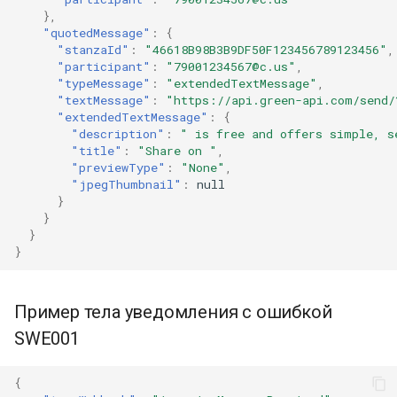
},
"quotedMessage"
:
{
"stanzaId"
:
"46618B98B3B9DF50F123456789123456"
,
"participant"
:
"79001234567@c.us"
,
"typeMessage"
:
"extendedTextMessage"
,
"textMessage"
:
"https://api.green-api.com/send/
"extendedTextMessage"
:
{
"description"
:
" is free and offers simple, s
"title"
:
"Share on "
,
"previewType"
:
"None"
,
"jpegThumbnail"
:
null
}
}
}
}
Пример тела уведомления с ошибкой
SWE001
{