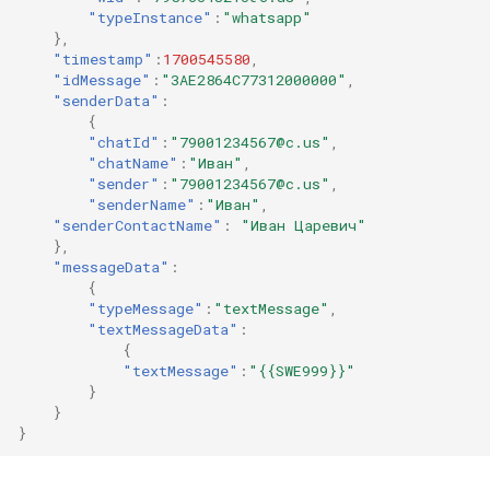
"typeInstance"
:
"whatsapp"
},
"timestamp"
:
1700545580
,
"idMessage"
:
"3AE2864C77312000000"
,
"senderData"
:
{
"chatId"
:
"79001234567@c.us"
,
"chatName"
:
"Иван"
,
"sender"
:
"79001234567@c.us"
,
"senderName"
:
"Иван"
,
"senderContactName"
:
"Иван Царевич"
},
"messageData"
:
{
"typeMessage"
:
"textMessage"
,
"textMessageData"
:
{
"textMessage"
:
"{{SWE999}}"
}
}
}