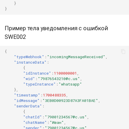
}
}
Пример тела уведомления с ошибкой
SWE002
{
"typeWebhook"
:
"incomingMessageReceived"
,
"instanceData"
:
{
"idInstance"
:
1100000001
,
"wid"
:
"79876543210@c.us"
,
"typeInstance"
:
"whatsapp"
},
"timestamp"
:
1700488335
,
"idMessage"
:
"3EB0D00923D87A3FA01BAE"
,
"senderData"
:
{
"chatId"
:
"79001234567@c.us"
,
"chatName"
:
"Иван"
,
"sender"
:
"79001234567@c.us"
,