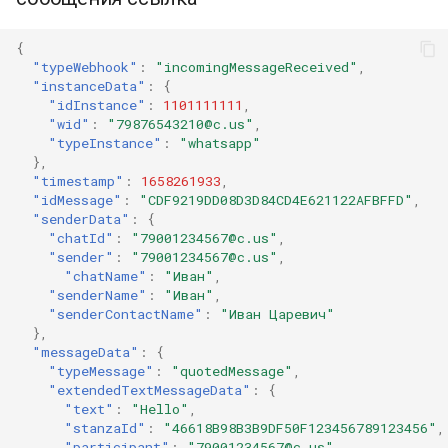
{
"typeWebhook"
:
"incomingMessageReceived"
,
"instanceData"
:
{
"idInstance"
:
1101111111
,
"wid"
:
"79876543210@c.us"
,
"typeInstance"
:
"whatsapp"
},
"timestamp"
:
1658261933
,
"idMessage"
:
"CDF9219DD08D3D84CD4E621122AFBFFD"
,
"senderData"
:
{
"chatId"
:
"79001234567@c.us"
,
"sender"
:
"79001234567@c.us"
,
"chatName"
:
"Иван"
,
"senderName"
:
"Иван"
,
"senderContactName"
:
"Иван Царевич"
},
"messageData"
:
{
"typeMessage"
:
"quotedMessage"
,
"extendedTextMessageData"
:
{
"text"
:
"Hello"
,
"stanzaId"
:
"46618B98B3B9DF50F123456789123456"
,
"participant"
:
"79001234567@c.us"