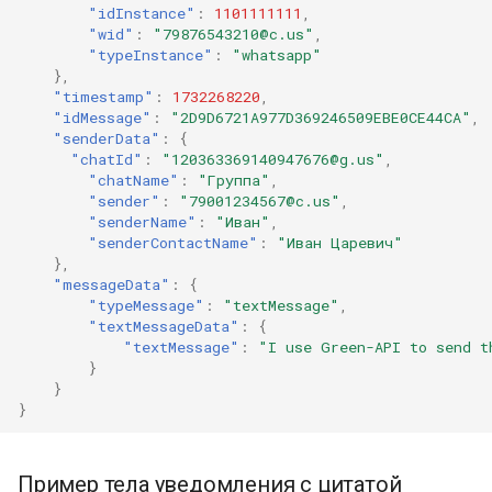
"idInstance"
:
1101111111
,
"wid"
:
"79876543210@c.us"
,
"typeInstance"
:
"whatsapp"
},
"timestamp"
:
1732268220
,
"idMessage"
:
"2D9D6721A977D369246509EBE0CE44CA"
,
"senderData"
:
{
"chatId"
:
"120363369140947676@g.us"
,
"chatName"
:
"Группа"
,
"sender"
:
"79001234567@c.us"
,
"senderName"
:
"Иван"
,
"senderContactName"
:
"Иван Царевич"
},
"messageData"
:
{
"typeMessage"
:
"textMessage"
,
"textMessageData"
:
{
"textMessage"
:
"I use Green-API to send t
}
}
}
Пример тела уведомления с цитатой