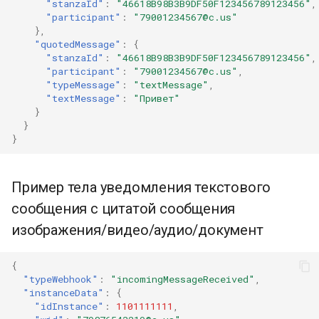
"stanzaId"
:
"46618B98B3B9DF50F123456789123456"
,
"participant"
:
"79001234567@c.us"
},
"quotedMessage"
:
{
"stanzaId"
:
"46618B98B3B9DF50F123456789123456"
,
"participant"
:
"79001234567@c.us"
,
"typeMessage"
:
"textMessage"
,
"textMessage"
:
"Привет"
}
}
}
Пример тела уведомления текстового
сообщения с цитатой сообщения
изображения/видео/аудио/документ
{
"typeWebhook"
:
"incomingMessageReceived"
,
"instanceData"
:
{
"idInstance"
:
1101111111
,