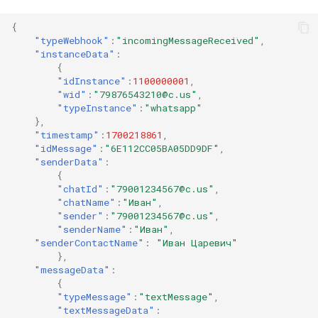
{
"typeWebhook"
:
"incomingMessageReceived"
,
"instanceData"
:
{
"idInstance"
:
1100000001
,
"wid"
:
"79876543210@c.us"
,
"typeInstance"
:
"whatsapp"
},
"timestamp"
:
1700218861
,
"idMessage"
:
"6E112CC05BA05DD9DF"
,
"senderData"
:
{
"chatId"
:
"79001234567@c.us"
,
"chatName"
:
"Иван"
,
"sender"
:
"79001234567@c.us"
,
"senderName"
:
"Иван"
,
"senderContactName"
:
"Иван Царевич"
},
"messageData"
:
{
"typeMessage"
:
"textMessage"
,
"textMessageData"
: