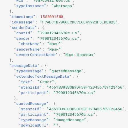
"wid"
:
"79876543210@c.us"
,
"typeInstance"
:
"whatsapp"
},
"timestamp"
:
1588091580
,
"idMessage"
:
"F7AEC1B7086ECDC7E6E45923F5EDB825"
,
"senderData"
:
{
"chatId"
:
"79001234567@c.us"
,
"sender"
:
"79001234567@c.us"
,
"chatName"
:
"Иван"
,
"senderName"
:
"Иван"
,
"senderContactName"
:
"Иван Царевич"
},
"messageData"
:
{
"typeMessage"
:
"quotedMessage"
,
"extendedTextMessageData"
:
{
"text"
:
"Ответ"
,
"stanzaId"
:
"46618B98B3B9DF50F123456789123456"
,
"participant"
:
"79001234567@c.us"
},
"quotedMessage"
:
{
"stanzaId"
:
"46618B98B3B9DF50F123456789123456"
,
"participant"
:
"79001234567@c.us"
,
"typeMessage"
:
"imageMessage"
,
"downloadUrl"
:
""
,