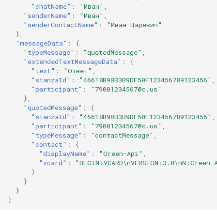
"chatName"
:
"Иван"
,
"senderName"
:
"Иван"
,
"senderContactName"
:
"Иван Царевич"
},
"messageData"
:
{
"typeMessage"
:
"quotedMessage"
,
"extendedTextMessageData"
:
{
"text"
:
"Ответ"
,
"stanzaId"
:
"46618B98B3B9DF50F123456789123456"
,
"participant"
:
"79001234567@c.us"
},
"quotedMessage"
:
{
"stanzaId"
:
"46618B98B3B9DF50F123456789123456"
,
"participant"
:
"79001234567@c.us"
,
"typeMessage"
:
"contactMessage"
,
"contact"
:
{
"displayName"
:
"Green-Api"
,
"vcard"
:
"BEGIN:VCARD\nVERSION:3.0\nN:Green-
}
}
}
}