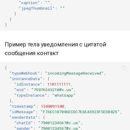
"caption"
:
""
,
"jpegThumbnail"
:
""
}
}
}
Пример тела уведомления с цитатой
сообщения контакт
{
"typeWebhook"
:
"incomingMessageReceived"
,
"instanceData"
:
{
"idInstance"
:
1101111111
,
"wid"
:
"79876543210@c.us"
,
"typeInstance"
:
"whatsapp"
},
"timestamp"
:
1588091580
,
"idMessage"
:
"F7AEC1B7086ECDC7E6E45923F5EDB825"
,
"senderData"
:
{
"chatId"
:
"79001234567@c.us"
,
"sender"
:
"79001234567@c.us"
,