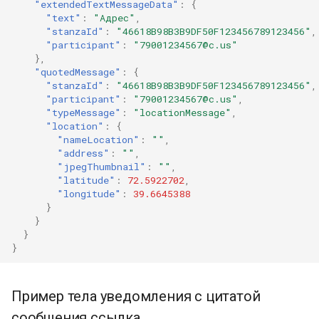
"extendedTextMessageData"
:
{
"text"
:
"Адрес"
,
"stanzaId"
:
"46618B98B3B9DF50F123456789123456"
,
"participant"
:
"79001234567@c.us"
},
"quotedMessage"
:
{
"stanzaId"
:
"46618B98B3B9DF50F123456789123456"
,
"participant"
:
"79001234567@c.us"
,
"typeMessage"
:
"locationMessage"
,
"location"
:
{
"nameLocation"
:
""
,
"address"
:
""
,
"jpegThumbnail"
:
""
,
"latitude"
:
72.5922702
,
"longitude"
:
39.6645388
}
}
}
}
Пример тела уведомления с цитатой
сообщения ссылка