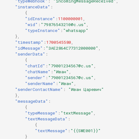
"typeWebhook"
:
"incomingMessageReceived"
,
"instanceData"
:
{
"idInstance"
:
1100000001
,
"wid"
:
"79876543210@c.us"
,
"typeInstance"
:
"whatsapp"
},
"timestamp"
:
1700545580
,
"idMessage"
:
"3AE2864C77312000000"
,
"senderData"
:
{
"chatId"
:
"79001234567@c.us"
,
"chatName"
:
"Иван"
,
"sender"
:
"79001234567@c.us"
,
"senderName"
:
"Иван"
,
"senderContactName"
:
"Иван Царевич"
},
"messageData"
:
{
"typeMessage"
:
"textMessage"
,
"textMessageData"
:
{
"textMessage"
:
"{{SWE001}}"
}