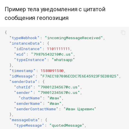
Пример тела уведомления с цитатой
сообщения геопозиция
{
"typeWebhook"
:
"incomingMessageReceived"
,
"instanceData"
:
{
"idInstance"
:
1101111111
,
"wid"
:
"79876543210@c.us"
,
"typeInstance"
:
"whatsapp"
},
"timestamp"
:
1588091580
,
"idMessage"
:
"F7AEC1B7086ECDC7E6E45923F5EDB825"
,
"senderData"
:
{
"chatId"
:
"79001234567@c.us"
,
"sender"
:
"79001234567@c.us"
,
"chatName"
:
"Иван"
,
"senderName"
:
"Иван"
,
"senderContactName"
:
"Иван Царевич"
},
"messageData"
:
{
"typeMessage"
:
"quotedMessage"
,