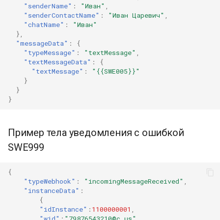
"senderName"
:
"Иван"
,
"senderContactName"
:
"Иван Царевич"
,
"chatName"
:
"Иван"
},
"messageData"
:
{
"typeMessage"
:
"textMessage"
,
"textMessageData"
:
{
"textMessage"
:
"{{SWE005}}"
}
}
}
Пример тела уведомления с ошибкой
SWE999
{
"typeWebhook"
:
"incomingMessageReceived"
,
"instanceData"
:
{
"idInstance"
:
1100000001
,
"wid"
:
"79876543210@c.us"
,