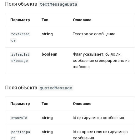
Пример тела
интерактивными кнопками
Поля объекта
textMessageData
уведомления с ошибкой
SWE999
Отправленное сообщение с
Параметр
Тип
Описание
интерактивными кнопками
ответа
string
Текстовое сообщение
textMessa
ge
Отправленное сообщение с
boolean
Флаг указывает, было ли
isTemplat
товаром
сообщение сгенерировано из
eMessage
шаблона
Отправленное сообщение с
заказом
Поля объекта
quotedMessage
Параметр
Тип
Описание
string
id цитируемого сообщения
stanzaId
string
id отправителя цитируемого
participa
сообщения
nt