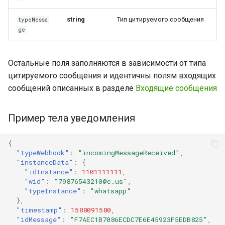
string
Тип цитируемого сообщения
typeMessa
ge
Остальные поля заполняются в зависимости от типа
цитируемого сообщения и идентичны полям входящих
сообщений описанных в разделе
Входящие сообщения
Пример тела уведомления
{
"typeWebhook"
:
"incomingMessageReceived"
,
"instanceData"
:
{
"idInstance"
:
1101111111
,
"wid"
:
"79876543210@c.us"
,
"typeInstance"
:
"whatsapp"
},
"timestamp"
:
1588091580
,
"idMessage"
:
"F7AEC1B7086ECDC7E6E45923F5EDB825"
,