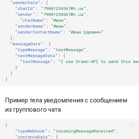
"senderData"
:
{
"chatId"
:
"79001234567@c.us"
,
"sender"
:
"79001234567@c.us"
,
"chatName"
:
"Иван"
,
"senderName"
:
"Иван"
,
"senderContactName"
:
"Иван Царевич"
},
"messageData"
:
{
"typeMessage"
:
"textMessage"
,
"textMessageData"
:
{
"textMessage"
:
"I use Green-API to send this me
}
}
}
Пример тела уведомления с сообщением
из группового чата
{
"typeWebhook"
:
"incomingMessageReceived"
,
"instanceData"
:
{