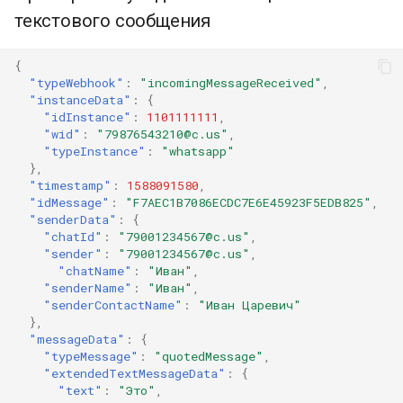
текстового сообщения
{
"typeWebhook"
:
"incomingMessageReceived"
,
"instanceData"
:
{
"idInstance"
:
1101111111
,
"wid"
:
"79876543210@c.us"
,
"typeInstance"
:
"whatsapp"
},
"timestamp"
:
1588091580
,
"idMessage"
:
"F7AEC1B7086ECDC7E6E45923F5EDB825"
,
"senderData"
:
{
"chatId"
:
"79001234567@c.us"
,
"sender"
:
"79001234567@c.us"
,
"chatName"
:
"Иван"
,
"senderName"
:
"Иван"
,
"senderContactName"
:
"Иван Царевич"
},
"messageData"
:
{
"typeMessage"
:
"quotedMessage"
,
"extendedTextMessageData"
:
{
"text"
:
"Это"
,