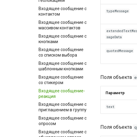
геолокацией
Входящее сообщение с
typeMessage
контактом
Входящее сообщение с
массивом контактов
extendedTextMe
Входящее сообщение с
sageData
кнопками
Входящее сообщение
quotedMessage
со списком выбора
Входящее сообщение с
шаблонным кнопками
Поля объекта
Входящее сообщение
e
со стикером
Входящее сообщение-
Параметр
реакция
Входящее сообщение с
text
приглашением в группу
Входящее сообщение с
опросом
Поля объекта
q
Входящее сообщение с