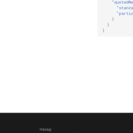
"quotedM
"stanz
"parti
}
}
}
Назад