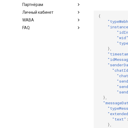
Партнёрам
Личный кабинет
{
WABA
"typeWeb
"instanc
FAQ
"idI
"wid
"typ
},
"timesta
"idMessa
"senderD
"chatI
"cha
"sen
"sen
"sen
},
"messageDa
"typeMes
"extende
"text"
},