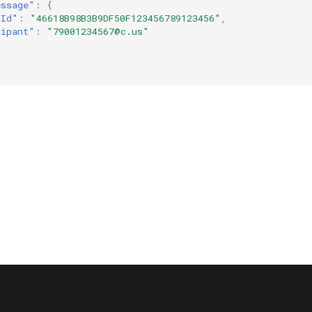
essage"
:
{
aId"
:
"46618B98B3B9DF50F123456789123456"
,
cipant"
:
"79001234567@c.us"