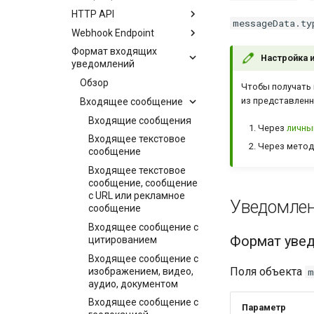
HTTP API
messageData.ty
Webhook Endpoint
Формат входящих
Настройка 
уведомлений
Обзор
Чтобы получать 
из представленн
Входящее сообщение
Входящие сообщения
Через
личны
Входящее текстовое
Через мето
сообщение
Входящее текстовое
сообщение, сообщение
с URL или рекламное
Уведомле
сообщение
Входящее сообщение с
Формат уве
цитированием
Входящее сообщение с
Поля объекта
изображением, видео,
m
аудио, документом
Входящее сообщение с
Параметр