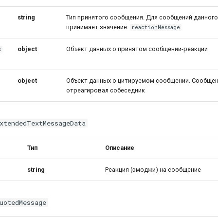
string
Тип принятого сообщения. Для сообщений данного
принимает значение:
reactionMessage
object
Объект данных о принятом сообщении-реакции
s
object
Объект данных о цитируемом сообщении. Сообщен
отреагировал собеседник
xtendedTextMessageData
Тип
Описание
string
Реакция (эмоджи) на сообщение
uotedMessage