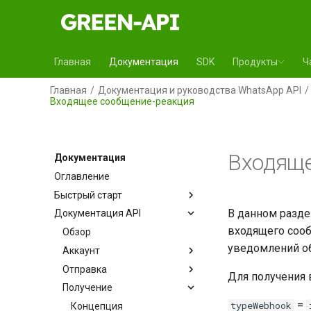
Главная
Документация
SDK
Продукты
Ч
Главная
Документация и руководства WhatsApp API
Входящее сообщение-реакция
Входяще
Документация
Оглавление
Быстрый старт
В данном разд
Документация API
входящего сооб
Обзор
уведомлений об
Аккаунт
Отправка
Для получения 
Получение
=
typeWebhook
Концепция