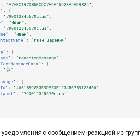
"
:
"F7AEC1B7086ECDC7E6E45923F5EDB825"
,
a"
:
{
:
"79001234567@c.us"
,
e"
:
"Иван"
,
:
"79001234567@c.us"
,
ame"
:
"Иван"
,
ontactName"
:
"Иван Царевич"
ta"
:
{
sage"
:
"reactionMessage"
,
dTextMessageData"
:
{
:
"👍"
essage"
:
{
aId"
:
"46618B98B3B9DF50F123456789123456"
,
cipant"
:
"79001234567@c.us"
 уведомления с сообщением-реакцией из груп