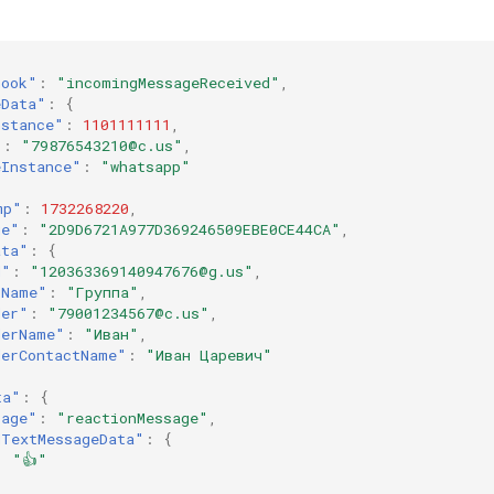
hook"
:
"incomingMessageReceived"
,
eData"
:
{
nstance"
:
1101111111
,
"
:
"79876543210@c.us"
,
eInstance"
:
"whatsapp"
mp"
:
1732268220
,
ge"
:
"2D9D6721A977D369246509EBE0CE44CA"
,
ata"
:
{
d"
:
"120363369140947676@g.us"
,
tName"
:
"Группа"
,
der"
:
"79001234567@c.us"
,
derName"
:
"Иван"
,
derContactName"
:
"Иван Царевич"
ta"
:
{
sage"
:
"reactionMessage"
,
dTextMessageData"
:
{
:
"👍"