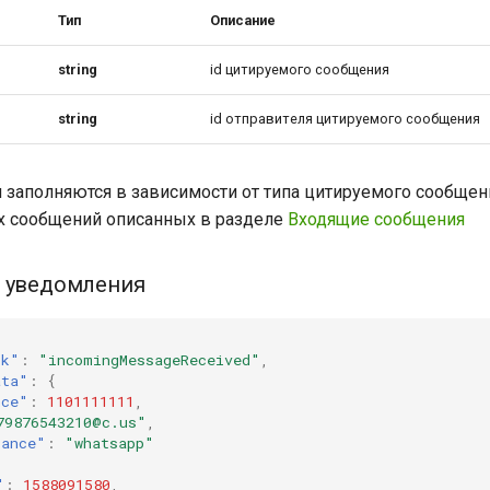
Тип
Описание
string
id цитируемого сообщения
string
id отправителя цитируемого сообщения
 заполняются в зависимости от типа цитируемого сообщен
х сообщений описанных в разделе
Входящие сообщения
а уведомления
ok"
:
"incomingMessageReceived"
,
ata"
:
{
nce"
:
1101111111
,
79876543210@c.us"
,
tance"
:
"whatsapp"
"
:
1588091580
,