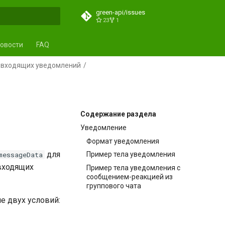
green-api/issues
23
1
ция поиска
овости
FAQ
 входящих уведомлений
Содержание раздела
Уведомление
Формат уведомления
для
messageData
Пример тела уведомления
входящих
Пример тела уведомления с
сообщением-реакцией из
группового чата
е двух условий: