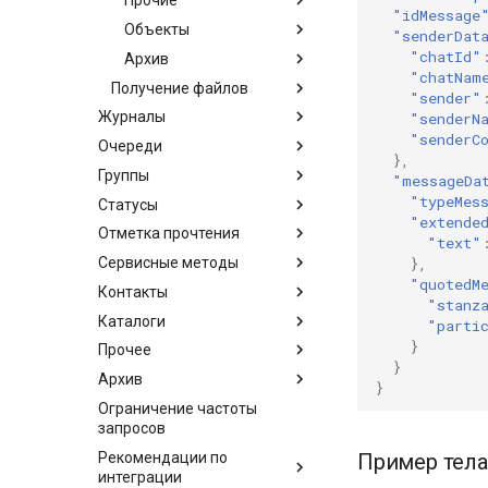
Прочие
"idMessage
Объекты
"senderDat
"chatId"
Архив
"chatNam
Получение файлов
"sender"
Журналы
"senderN
"senderC
Очереди
},
Группы
"messageDa
"typeMes
Статусы
"extende
Отметка прочтения
"text"
Сервисные методы
},
"quotedM
Контакты
"stanz
Каталоги
"parti
}
Прочее
}
Архив
}
Ограничение частоты
запросов
Рекомендации по
Пример тела
интеграции