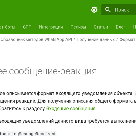
Инициализа
ат-боты
GPT
Интеграции
Релизы
Статьи
Блог
Н
Справочник методов WhatsApp API
Получение данных
Формат
е сообщение-реакция
еле описывается формат входящего уведомления объекта
щения реакции. Для получения описания общего формата 
ратитесь к разделу
Входящие сообщения
.
входящих уведомлений данного вида требуется выполнени
incomingMessageReceived