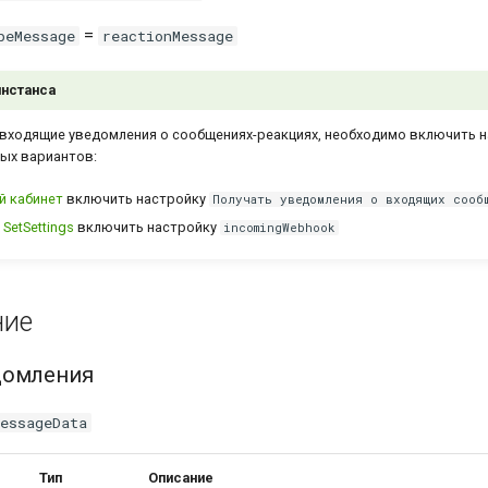
=
peMessage
reactionMessage
инстанса
входящие уведомления о сообщениях-реакциях, необходимо включить 
ых вариантов:
й кабинет
включить настройку
Получать уведомления о входящих сооб
д
SetSettings
включить настройку
incomingWebhook
ние
домления
essageData
Тип
Описание