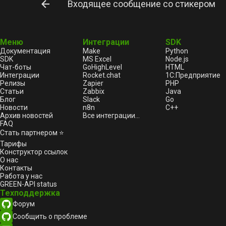
Входящее сообщение со стикером
Меню
Интеграции
SDK
Документация
Make
Python
SDK
MS Excel
Node.js
Чат-боты
GoHighLevel
HTML
Интеграции
Rocket.chat
1С:Предприятие
Релизы
Zapier
PHP
Статьи
Zabbix
Java
Блог
Slack
Go
Новости
n8n
C++
Архив новостей
Все интеграции...
FAQ
Стать партнером ⭐
Тарифы
Конструктор ссылок
О нас
Контакты
Работа у нас
GREEN-API status
Техподдержка
Форум
Сообщить о проблеме