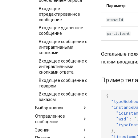
обновлением опроса
Параметр
Входящее
отредактированное
сообщение
stanzaId
Входящее удаленное
сообщение
participant
Входящее сообщение с
интерактивными
кнопками
Остальные поля
Входящее сообщение с
полям входящи
интерактивными
кнопками ответа
Пример тел
Входящее сообщение с
товаром
Входящее сообщение с
{
заказом
"typeWebho
"instanceD
Выбор кнопок
"idInsta
Отправленное
"wid"
:
"
сообщение
"typeIns
Звонки
},
"timestamp