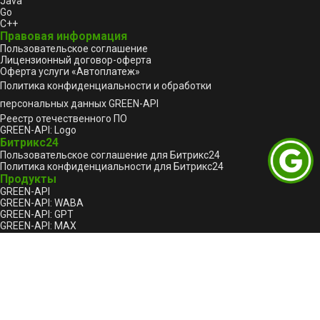
Java
Go
C++
Правовая информация
Пользовательское соглашение
Лицензионный договор-оферта
Оферта услуги «Автоплатеж»
Политика конфиденциальности и обработки
персональных данных GREEN-API
Реестр отечественного ПО
GREEN-API: Logo
Битрикс24
Пользовательское соглашение для Битрикс24
Политика конфиденциальности для Битрикс24
Продукты
GREEN-API
GREEN-API: WABA
GREEN-API: GPT
GREEN-API: MAX
GREEN-API: MAX BOT API
GREEN-API: Marketing
GREEN-API: Telegram 🔥
Техподдержка
Форум
Сообщить о проблеме