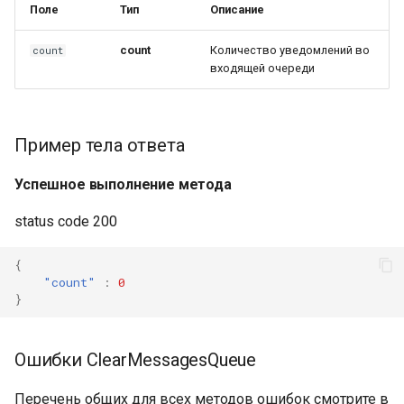
Поле
Тип
Описание
коллекций
Работа с входящими
Архив
сount
Количество уведомлений во
сount
звонками
Получить данные о заказе
входящей очереди
Как отправить сообщение с
превью
Пример тела ответа
Работа с уведомлением о
Успешное выполнение метода
печати сообщений
status code 200
Интеграция новых полей в
API
{
"сount"
:
0
}
Как получить имя
собеседника в
интеграциях?
Ошибки ClearMessagesQueue
Перечень общих для всех методов ошибок смотрите в