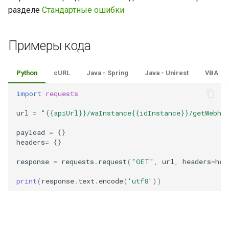
разделе
Стандартные ошибки
Примеры кода
Python
cURL
Java - Spring
Java - Unirest
VBA
import
requests
url
=
"{{apiUrl}}/waInstance{{idInstance}}/getWebho
payload
=
{}
headers
=
{}
response
=
requests
.
request
(
"GET"
,
url
,
headers
=
hea
print
(
response
.
text
.
encode
(
'utf8'
))