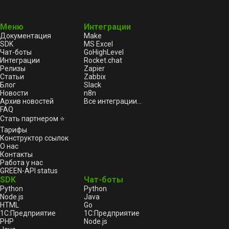
Меню
Интеграции
Документация
Make
SDK
MS Excel
Чат-боты
GoHighLevel
Интеграции
Rocket.chat
Релизы
Zapier
Статьи
Zabbix
Блог
Slack
Новости
n8n
Архив новостей
Все интеграции...
FAQ
Стать партнером ⭐
Тарифы
Конструктор ссылок
О нас
Контакты
Работа у нас
GREEN-API status
SDK
Чат-боты
Python
Python
Node.js
Java
HTML
Go
1С:Предприятие
1С:Предприятие
PHP
Node.js