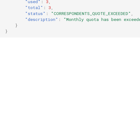
"used"
:
3
,
"total"
:
3
,
"status"
:
"CORRESPONDENTS_QUOTE_EXCEEDED"
,
"description"
:
"Monthly quota has been exceed
}
}