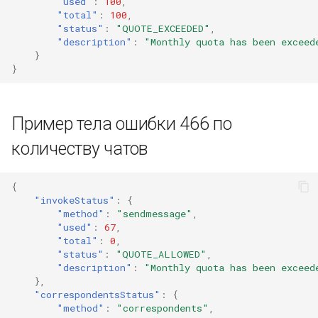
"used"
:
100
,
"total"
:
100
,
"status"
:
"QUOTE_EXCEEDED"
,
"description"
:
"Monthly quota has been exceed
}
}
Пример тела ошибки 466 по
количеству чатов
{
"invokeStatus"
:
{
"method"
:
"sendmessage"
,
"used"
:
67
,
"total"
:
0
,
"status"
:
"QUOTE_ALLOWED"
,
"description"
:
"Monthly quota has been exceed
},
"correspondentsStatus"
:
{
"method"
:
"correspondents"
,