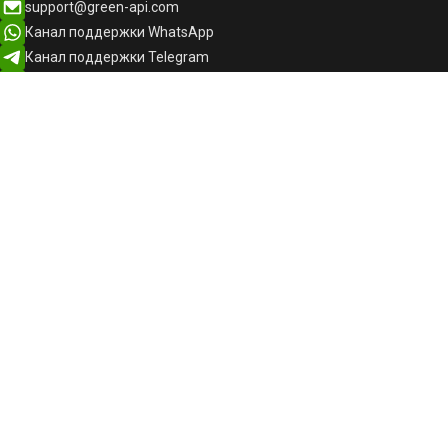
support@green-api.com
Канал поддержки WhatsApp
Канал поддержки Telegram
Канал поддержки MAX
Русский
Русский
English
Общество с ограниченной ответственностью «Грин-АПИ»
ИНН: 5047259512, ОГРН: 1215000131532
Телефон:
+7-999-333-12-23
141402, Московская область, г Химки, ул Московская, стр. 38А,
помещ. 9/001, БЦ "Панорама"
Основной ОКВЭД: 62.01 — Разработка компьютерного
программного обеспечения
Единый реестр российских программ для ЭВМ и баз данных,
запись № 26143 ПО «GREEN-API»
*WhatsApp принадлежит компании Meta Platforms Inc., деятельность
которой признана экстремистской и запрещена на территории РФ.