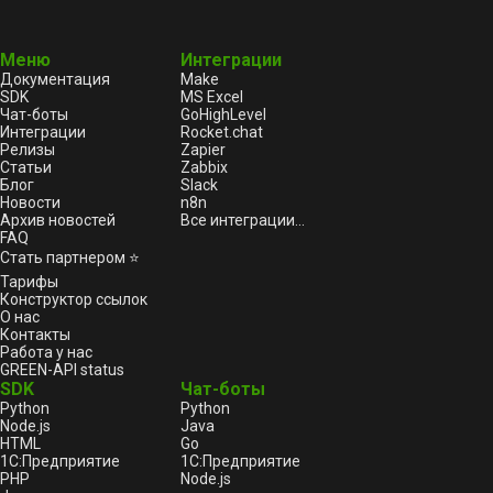
Меню
Интеграции
Документация
Make
SDK
MS Excel
Чат-боты
GoHighLevel
Интеграции
Rocket.chat
Релизы
Zapier
Статьи
Zabbix
Блог
Slack
Новости
n8n
Архив новостей
Все интеграции...
FAQ
Стать партнером ⭐
Тарифы
Конструктор ссылок
О нас
Контакты
Работа у нас
GREEN-API status
SDK
Чат-боты
Python
Python
Node.js
Java
HTML
Go
1С:Предприятие
1С:Предприятие
PHP
Node.js