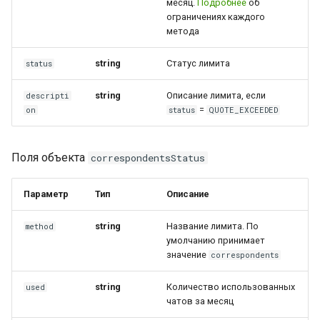
месяц.
Подробнее
об
коллекций
ограничениях каждого
Работа с входящими
Архив
метода
звонками
Получить данные о заказе
string
Статус лимита
status
Как отправить сообщение с
string
Описание лимита, если
descripti
превью
=
on
status
QUOTE_EXCEEDED
Работа с уведомлением о
печати сообщений
Поля объекта
correspondentsStatus
Интеграция новых полей в
Параметр
Тип
Описание
API
string
Название лимита. По
method
Как получить имя
умолчанию принимает
собеседника в
значение
correspondents
интеграциях?
string
Количество использованных
used
чатов за месяц