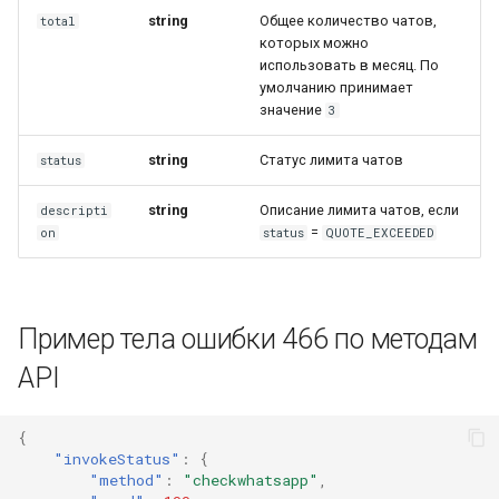
string
Общее количество чатов,
total
которых можно
использовать в месяц. По
умолчанию принимает
значение
3
string
Статус лимита чатов
status
string
Описание лимита чатов, если
descripti
=
on
status
QUOTE_EXCEEDED
Пример тела ошибки 466 по методам
API
{
"invokeStatus"
:
{
"method"
:
"checkwhatsapp"
,