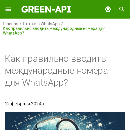
И
Главная
Статьи о WhatsApp
Как правильно вводить международные номера для
н
WhatsApp?
GREEN-API
Содержание
и
ц
GREEN-API: WABA
Номера из России
Как правильно вводить
и
GREEN-API: GPT
Номера из Мексики
международные номера
а
для WhatsApp?
GREEN-API: MAX
Номера из Аргентины
л
и
GREEN-API: Marketing
Номера из Бразилии
з
12 февраля 2024 г.
GREEN-API: Telegram
а
ц