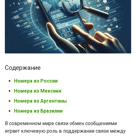
и
я
п
о
и
с
Содержание
к
Номера из России
а
Номера из Мексики
Номера из Аргентины
Номера из Бразилии
В современном мире связи обмен сообщениями
играет ключевую роль в поддержании связи между