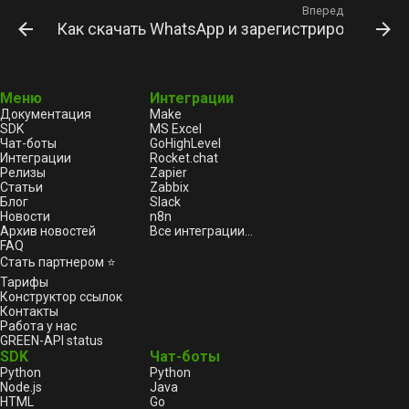
Вперед
Как скачать WhatsApp и зарегистрировать но
Меню
Интеграции
Документация
Make
SDK
MS Excel
Чат-боты
GoHighLevel
Интеграции
Rocket.chat
Релизы
Zapier
Статьи
Zabbix
Блог
Slack
Новости
n8n
Архив новостей
Все интеграции...
FAQ
Стать партнером ⭐
Тарифы
Конструктор ссылок
Контакты
Работа у нас
GREEN-API status
SDK
Чат-боты
Python
Python
Node.js
Java
HTML
Go