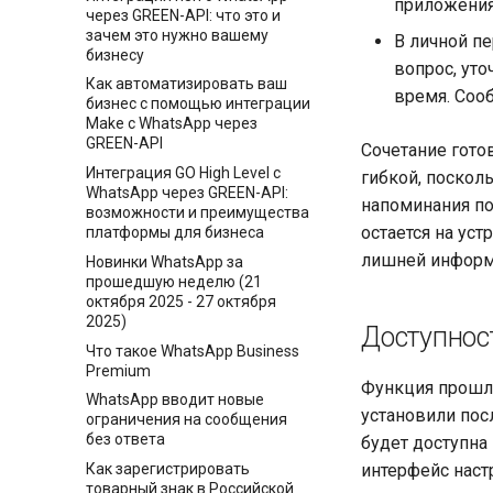
приложения
через GREEN-API: что это и
зачем это нужно вашему
В личной п
бизнесу
вопрос, уто
Как автоматизировать ваш
время. Сооб
бизнес с помощью интеграции
Make c WhatsApp через
GREEN-API
Сочетание гото
Интеграция GO High Level с
гибкой, поскол
WhatsApp через GREEN-API:
напоминания по
возможности и преимущества
остается на уст
платформы для бизнеса
лишней информа
Новинки WhatsApp за
прошедшую неделю (21
октября 2025 - 27 октября
2025)
Доступнос
Что такое WhatsApp Business
Premium
Функция прошла
WhatsApp вводит новые
установили посл
ограничения на сообщения
без ответа
будет доступна
Как зарегистрировать
интерфейс наст
товарный знак в Российской