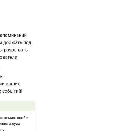
напоминаний
и держать под
бы разрывать
зователи
.
бы
ции ваших
х событий!
кстремистской и
онного суда
nc.