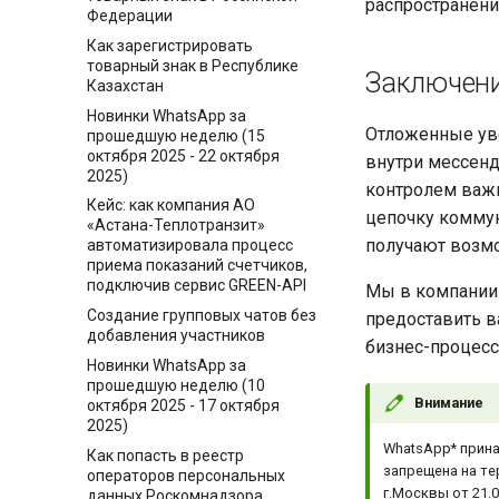
распространени
Федерации
Как зарегистрировать
товарный знак в Республике
Заключен
Казахстан
Новинки WhatsApp за
Отложенные уве
прошедшую неделю (15
октября 2025 - 22 октября
внутри мессенд
2025)
контролем важн
Кейс: как компания АО
цепочку коммун
«Астана-Теплотранзит»
получают возмо
автоматизировала процесс
приема показаний счетчиков,
подключив сервис GREEN-API
Мы в компани
Создание групповых чатов без
предоставить в
добавления участников
бизнес-процесс
Новинки WhatsApp за
прошедшую неделю (10
Внимание
октября 2025 - 17 октября
2025)
WhatsApp* прина
Как попасть в реестр
запрещена на те
операторов персональных
г.Москвы от 21.0
данных Роскомнадзора