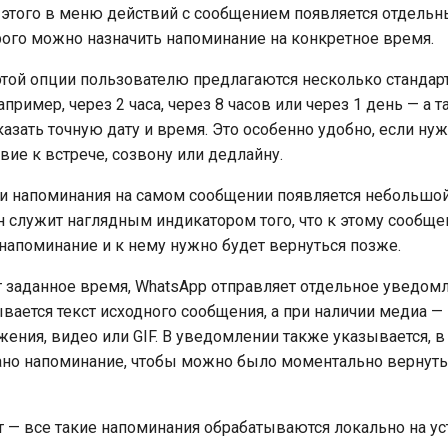
 этого в меню действий с сообщением появляется отдельны
го можно назначить напоминание на конкретное время.
той опции пользователю предлагаются несколько стандар
пример, через 2 часа, через 8 часов или через 1 день — а 
азать точную дату и время. Это особенно удобно, если ну
вие к встрече, созвону или дедлайну.
и напоминания на самом сообщении появляется небольшой
н служит наглядным индикатором того, что к этому сообщ
напоминание и к нему нужно будет вернуться позже.
т заданное время, WhatsApp отправляет отдельное уведомл
вается текст исходного сообщения, а при наличии медиа 
ения, видео или GIF. В уведомлении также указывается, 
ано напоминание, чтобы можно было моментально вернуть
— все такие напоминания обрабатываются локально на ус