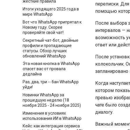
жесткие правила
переписки. Для
Итоги уходящего 2025 года в
помощью которо
мире WhatsApp
Вот что WhatsApp припрятал к
После выбора э
Новому году. Скорее
интервалов — на
проверяйте свой чат!
возможность ук
Секретный чат-бот, двойные
ответ или дейст
профили и пропадающие
статусы. Обзор лучших
обновлений WhatsApp
После установк
Эта новая кнопка в WhatsApp
колокольчик. О
спасет вас от провала
запланировано 
дедлайна
Раз, два, три -- бан WhatsApp
Когда наступае
уйди!
котором показы
Новинки WhatsApp за
превью изображ
прошедшую неделю (18
чате было созд
ноября 2025 - 24 ноября 2025)
диалогу.
Изменения в условиях
использования ИИ в WhatsApp
Важный момент 
Кейс: как интеграция сервиса