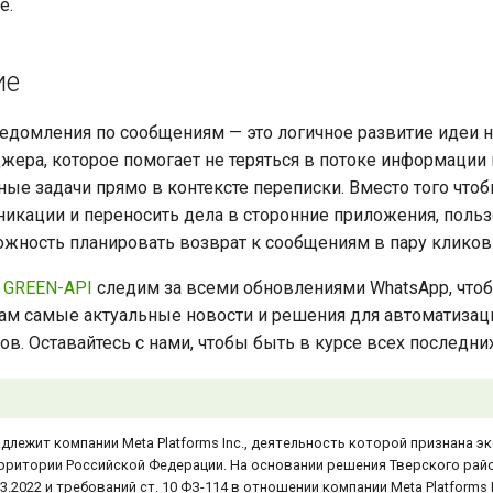
е.
ие
домления по сообщениям — это логичное развитие идеи 
жера, которое помогает не теряться в потоке информации 
ые задачи прямо в контексте переписки. Вместо того что
икации и переносить дела в сторонние приложения, поль
жность планировать возврат к сообщениям в пару кликов
и
GREEN-API
следим за всеми обновлениями WhatsApp, что
ам самые актуальные новости и решения для автоматиза
ов. Оставайтесь с нами, чтобы быть в курсе всех последни
длежит компании Meta Platforms Inc., деятельность которой признана э
рритории Российской Федерации. На основании решения Тверского рай
3.2022 и требований ст. 10 ФЗ-114 в отношении компании Meta Platforms I