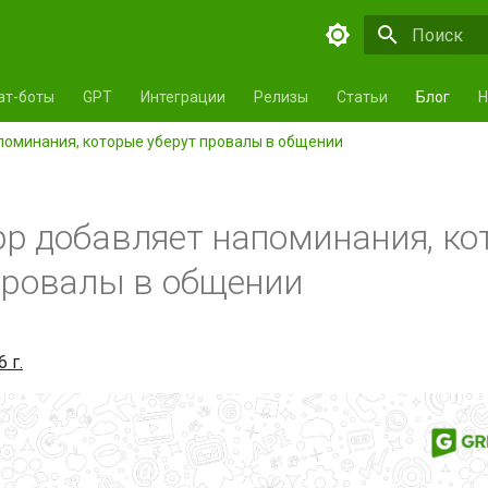
Инициализа
ат-боты
GPT
Интеграции
Релизы
Статьи
Блог
Н
поминания, которые уберут провалы в общении
p добавляет напоминания, ко
провалы в общении
 г.