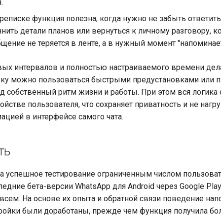
.
ереписке функция полезна, когда нужно не забыть ответит
чнить детали планов или вернуться к личному разговору, к
щение не теряется в ленте, а в нужный момент "напоминает
вых интервалов и полностью настраиваемого времени де
ьку можно пользоваться быстрыми предустановками или 
д собственный ритм жизни и работы. При этом вся логика
ройстве пользователя, что сохраняет приватность и не нагр
цией в интерфейсе самого чата.
ть
 успешное тестирование ограниченным числом пользоват
едние бета-версии WhatsApp для Android через Google Play
 всем. На основе их опыта и обратной связи поведение на
ройки были доработаны, прежде чем функция получила б