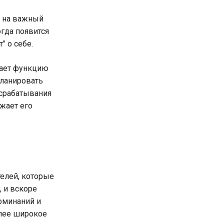
ь на важный
огда появится
" о себе.
лает функцию
планировать
 срабатывания
ужает его
елей, которые
, и вскоре
поминаний и
олее широкое