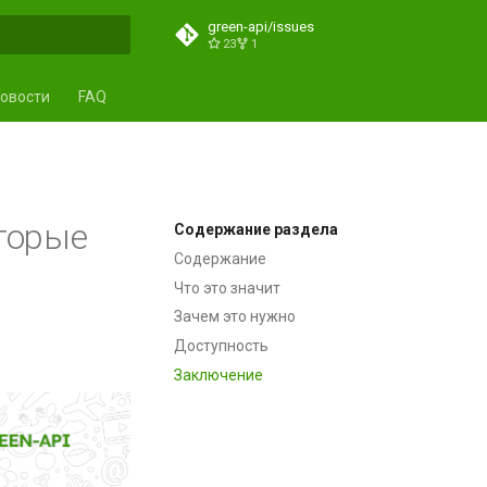
green-api/issues
23
1
ция поиска
овости
FAQ
торые
Содержание раздела
Содержание
Что это значит
Зачем это нужно
Доступность
Заключение