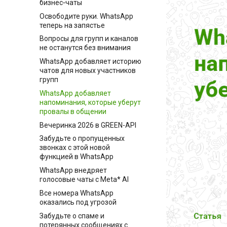
бизнес‑чаты
Освободите руки. WhatsApp
теперь на запястье
Вопросы для групп и каналов
не останутся без внимания
WhatsApp добавляет историю
чатов для новых участников
групп
WhatsApp добавляет
напоминания, которые уберут
провалы в общении
Вечеринка 2026 в GREEN-API
Забудьте о пропущенных
звонках с этой новой
функцией в WhatsApp
WhatsApp внедряет
голосовые чаты с Meta* AI
Все номера WhatsApp
оказались под угрозой
Забудьте о спаме и
потерянных сообщениях с