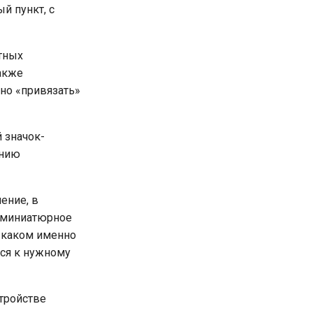
й пункт, с
тных
также
жно «привязать»
 значок-
ению
ение, в
— миниатюрное
в каком именно
ся к нужному
тройстве