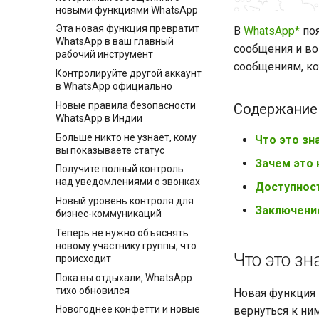
новыми функциями WhatsApp
Эта новая функция превратит
В
WhatsApp*
поя
WhatsApp в ваш главный
сообщения и во
рабочий инструмент
сообщениям, к
Контролируйте другой аккаунт
в WhatsApp официально
Новые правила безопасности
Содержание
WhatsApp в Индии
Больше никто не узнает, кому
Что это зн
вы показываете статус
Зачем это
Получите полный контроль
над уведомлениями о звонках
Доступнос
Новый уровень контроля для
Заключени
бизнес-коммуникаций
Теперь не нужно объяснять
новому участнику группы, что
Что это зн
происходит
Пока вы отдыхали, WhatsApp
тихо обновился
Новая функция 
Новогоднее конфетти и новые
вернуться к ни