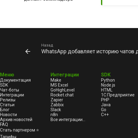
Как зарегистрироваться в
Реестре российского ПО и
получить налоговые льготы
GREEN-API на технологической
выставке Digital Bridge 2025:
массовая цифровизация и ИИ-
решения
Назад
WhatsApp добавляет историю чатов д
Как попасть в реестр
аккредитованных компаний в
Российской Федерации
В WhatsApp Business Platform
Меню
Интеграции
SDK
изменятся правила лимитов
Документация
Make
Python
на отправку сообщений
SDK
MS Excel
Node.js
Чат-боты
GoHighLevel
HTML
Как зарегистрировать
Интеграции
Rocket.chat
1С:Предприятие
программу для ЭВМ в
Релизы
Zapier
PHP
Роспатенте в 2025 году
Статьи
Zabbix
Java
WhatsApp добавляет единое
Блог
Slack
Go
Новости
n8n
C++
меню вызовов на iOS
Архив новостей
Все интеграции...
WhatsApp покажет, кто
FAQ
недавно посмотрел ваш
Стать партнером ⭐
статус и настройки
Тарифы