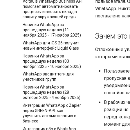
пользователя. 
Voltau в WhatsApp Business API
помогает автоматизировать
WhatsApp. Никто
процессы и вносить вклад в
поставлено нап
защиту окружающей среды
Новинки WhatsApp за
прошедшую неделю (11
Зачем это
ноября 2025 - 17 ноября 2025)
WhatsApp для iOS 26 получит
новый интерфейс Liquid Glass
Отложенные уве
Новинки WhatsApp за
которыми сталк
прошедшую неделю (03
ноября 2025 - 10 ноября 2025)
Пользовате
WhatsApp вводит теги для
пропуская 
участников групп
уведомлени
Новинки WhatsApp за
прошедшую неделю (28
спокойно на
октября 2025 - 4 ноября 2025)
В рабочих ч
Интеграция WhatsApp с Zapier
реакции не 
через GREEN-API: как
улучшить автоматизацию в
перед конк
бизнесе
момент для 
Интеграция n8n с WhatsApp