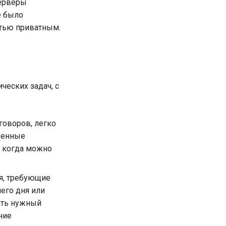
серверы
е было
стью приватным.
еских задач, с
говоров, легко
женные
, когда можно
ия, требующие
чего дня или
ать нужный
ние