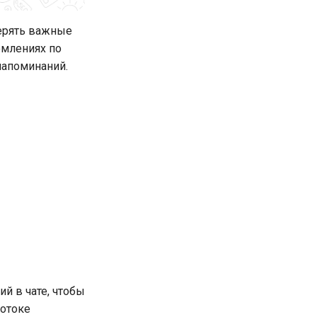
терять важные
омлениях по
напоминаний.
й в чате, чтобы
потоке