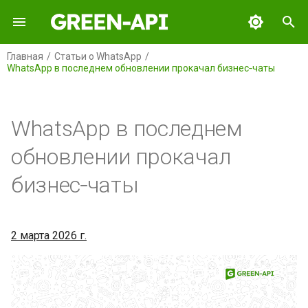
И
Главная
Статьи о WhatsApp
WhatsApp в последнем обновлении прокачал бизнес‑чаты
н
GREEN-API
Содержание
и
ц
WhatsApp в последнем
GREEN-API: WABA
Как это будет работать
и
обновлении прокачал
GREEN-API: GPT
Зачем это нужно
а
бизнес‑чаты
GREEN-API: MAX
Доступность
л
и
GREEN-API: Marketing
Заключение
2 марта 2026 г.
з
GREEN-API: Telegram
а
ц