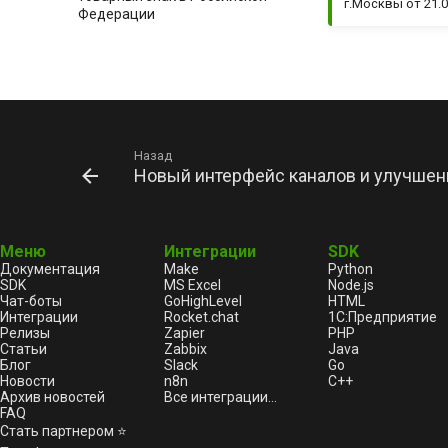
г.Москвы от 21.0
Федерации
Как зарегистрировать
товарный знак в Республике
Казахстан
Новинки WhatsApp за
прошедшую неделю (15
октября 2025 - 22 октября
Назад
2025)
Новый интерфейс каналов и улучшен
Кейс: как компания АО
«Астана-Теплотранзит»
автоматизировала процесс
приема показаний счетчиков,
Меню
Интеграции
SDK
подключив сервис GREEN-API
Документация
Make
Python
Создание групповых чатов без
SDK
MS Excel
Node.js
добавления участников
Чат-боты
GoHighLevel
HTML
Интеграции
Rocket.chat
1С:Предприятие
Новинки WhatsApp за
Релизы
Zapier
PHP
прошедшую неделю (10
Статьи
Zabbix
Java
октября 2025 - 17 октября
Блог
Slack
Go
Новости
n8n
C++
2025)
Архив новостей
Все интеграции...
Как попасть в реестр
FAQ
операторов персональных
Стать партнером ⭐
данных Роскомнадзора