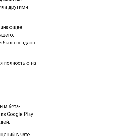
или другими
оминающее
вшего,
м было создано
ся полностью на
ым бета-
из Google Play
дей.
щений в чате.