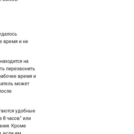
удалось
е время и не
находится на
ыть перезвонить
рабочее время и
ватель может
после
гаются удобные
 8 часов” или
ания. Кроме
, если им