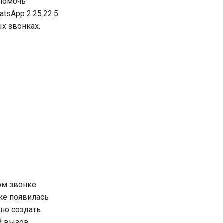
 помочь
tsApp 2.25.22.5
х звонках.
ом звонке
нке появилась
но создать
й вызов.