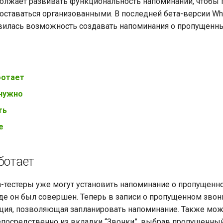
олжает развивать функциональность напоминаний, чтобы
оставаться организованными. В последней бета-версии Wha
явилась возможность создавать напоминания о пропущенны
ботает
 нужно
ть
е
ботает
-тестеры уже могут установить напоминание о пропущенн
 где он был совершен. Теперь в записи о пропущенном зво
ция, позволяющая запланировать напоминание. Также мож
посредственно из вкладки “Звонки”, выбрав пропущенны