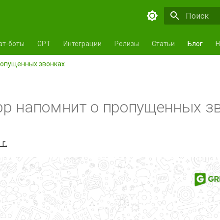
Инициализа
ат-боты
GPT
Интеграции
Релизы
Статьи
Блог
Н
ропущенных звонках
p напомнит о пропущенных з
г.