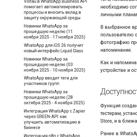
Voltau в WhatsApp Business API
необходимо сог
помогает автоматизировать
процессы и вносить вклад в
личными плана
защиту окружающей среды
Новинки WhatsApp за
В выбранное в
прошедшую неделю (11
пользователю 
ноября 2025 - 17 ноября 2025)
фотографию про
WhatsApp для iOS 26 получит
напоминание.
новый интерфейс Liquid Glass
Новинки WhatsApp за
Как и напомина
прошедшую неделю (03
устройстве и о
ноября 2025 - 10 ноября 2025)
WhatsApp вводит теги для
участников групп
Доступнос
Новинки WhatsApp за
прошедшую неделю (28
октября 2025 - 4 ноября 2025)
Функция создан
Интеграция WhatsApp с Zapier
тестерам, уста
через GREEN-API: как
Store, и в бли
улучшить автоматизацию в
бизнесе
Ранее в WhatsA
Интеграция n8n с WhatsApp