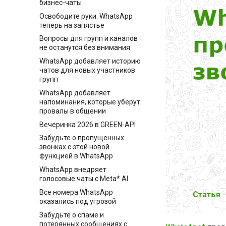
бизнес‑чаты
Освободите руки. WhatsApp
теперь на запястье
Вопросы для групп и каналов
не останутся без внимания
WhatsApp добавляет историю
чатов для новых участников
групп
WhatsApp добавляет
напоминания, которые уберут
провалы в общении
Вечеринка 2026 в GREEN-API
Забудьте о пропущенных
звонках с этой новой
функцией в WhatsApp
WhatsApp внедряет
голосовые чаты с Meta* AI
Все номера WhatsApp
оказались под угрозой
Забудьте о спаме и
потерянных сообщениях с