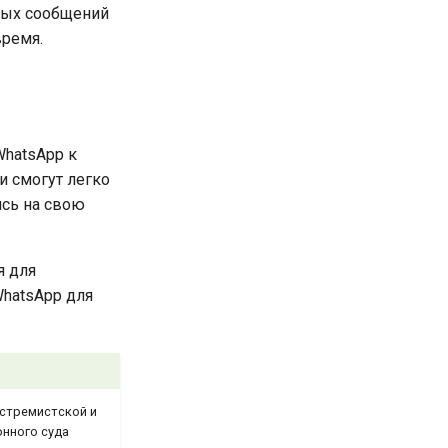
ных сообщений
время.
WhatsApp к
и смогут легко
ясь на свою
я для
WhatsApp для
кстремистской и
онного суда