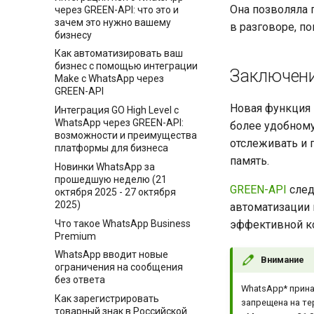
Она позволяла 
через GREEN-API: что это и
зачем это нужно вашему
в разговоре, п
бизнесу
Как автоматизировать ваш
бизнес с помощью интеграции
Заключен
Make c WhatsApp через
GREEN-API
Новая функция 
Интеграция GO High Level с
WhatsApp через GREEN-API:
более удобному
возможности и преимущества
отслеживать и 
платформы для бизнеса
память.
Новинки WhatsApp за
прошедшую неделю (21
GREEN-API
cлед
октября 2025 - 27 октября
2025)
автоматизации 
Что такое WhatsApp Business
эффективной ко
Premium
WhatsApp вводит новые
Внимание
ограничения на сообщения
без ответа
WhatsApp* прина
Как зарегистрировать
запрещена на те
товарный знак в Российской