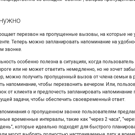
 нужно
рощает перезвон на пропущенные вызовы, на которые не 
енте. Теперь можно запланировать напоминание на удобно
м звонке.
ьность особенно полезна в ситуациях, когда пользователь 
ороге или не может ответить немедленно, но не хочет заб
р, можно получить пропущенный вызов от члена семьи в 
ить напоминание, чтобы перезвонить вечером. Или, пользо
нок от клиента и предпочесть запланировать напоминание 
ущей задачи, чтобы обеспечить своевременный ответ.
напоминания о пропущенном звонке пользователям предла
ые временные интервалы, такие как “через 2 часа”, “через
день”, которые идеально подходят для быстрого планиров
тели могут выбрать полностью настраиваемые дату и время