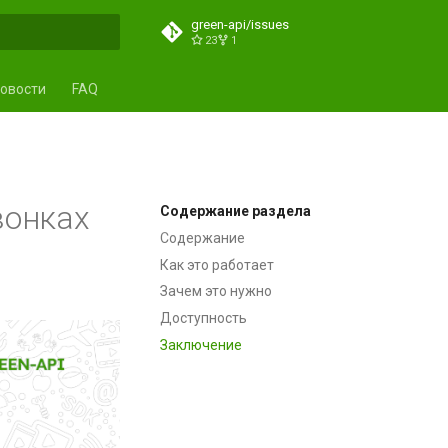
green-api/issues
23
1
ция поиска
овости
FAQ
вонках
Содержание раздела
Содержание
Как это работает
Зачем это нужно
Доступность
Заключение