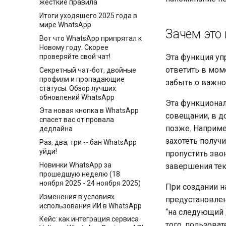
жесткие правила
Итоги уходящего 2025 года в
мире WhatsApp
Зачем это
Вот что WhatsApp припрятал к
Новому году. Скорее
проверяйте свой чат!
Эта функция уп
ответить в мом
Секретный чат-бот, двойные
профили и пропадающие
забыть о важно
статусы. Обзор лучших
обновлений WhatsApp
Эта функционал
Эта новая кнопка в WhatsApp
совещании, в д
спасет вас от провала
позже. Наприме
дедлайна
захотеть получ
Раз, два, три -- бан WhatsApp
уйди!
пропустить зво
Новинки WhatsApp за
завершения тек
прошедшую неделю (18
ноября 2025 - 24 ноября 2025)
При создании 
Изменения в условиях
предустановленн
использования ИИ в WhatsApp
“на следующий 
Кейс: как интеграция сервиса
того, пользова