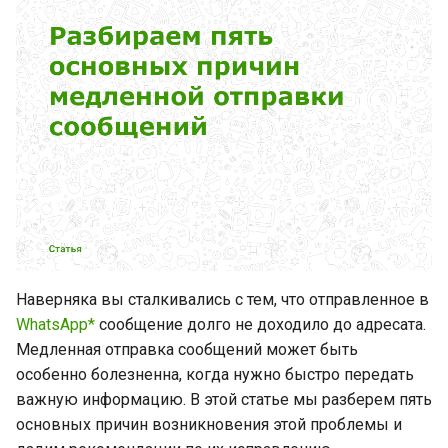
Сообщения со ссылками на
и
веб-сайты
я
Заключение
п
о
и
с
к
а
Наверняка вы сталкивались с тем, что отправленное в
WhatsApp*
сообщение долго не доходило до адресата.
Медленная отправка сообщений может быть
особенно болезненна, когда нужно быстро передать
важную информацию. В этой статье мы разберем пять
основных причин возникновения этой проблемы и