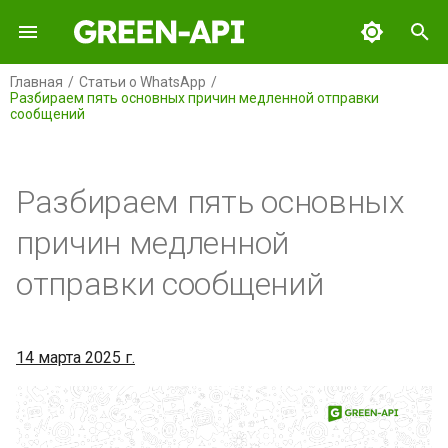
И
Главная
Статьи о WhatsApp
Разбираем пять основных причин медленной отправки
н
сообщений
GREEN-API
Содержание
и
ц
GREEN-API: WABA
Слишком большая
Разбираем пять основных
задержка между
и
отправкой сообщений
GREEN-API: GPT
причин медленной
а
отправки сообщений
Медленная загрузка
GREEN-API: MAX
л
файлов
и
GREEN-API: Marketing
Отправка больших файлов
з
14 марта 2025 г.
GREEN-API: Telegram
а
Массовая рассылка
ц