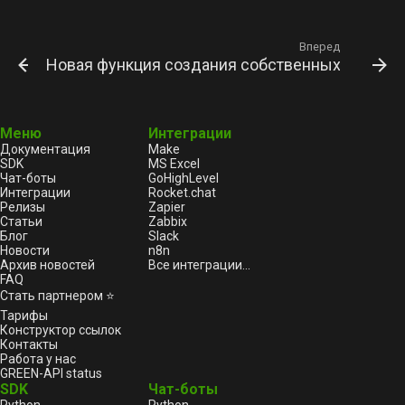
Вперед
Новая функция создания собственных наборов 
Меню
Интеграции
Документация
Make
SDK
MS Excel
Чат-боты
GoHighLevel
Интеграции
Rocket.chat
Релизы
Zapier
Статьи
Zabbix
Блог
Slack
Новости
n8n
Архив новостей
Все интеграции...
FAQ
Стать партнером ⭐
Тарифы
Конструктор ссылок
Контакты
Работа у нас
GREEN-API status
SDK
Чат-боты
Python
Python