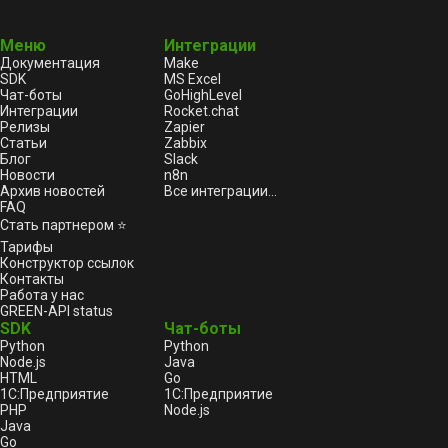
Меню
Интеграции
Документация
Make
SDK
MS Excel
Чат-боты
GoHighLevel
Интеграции
Rocket.chat
Релизы
Zapier
Статьи
Zabbix
Блог
Slack
Новости
n8n
Архив новостей
Все интеграции...
FAQ
Стать партнером ⭐
Тарифы
Конструктор ссылок
Контакты
Работа у нас
GREEN-API status
SDK
Чат-боты
Python
Python
Node.js
Java
HTML
Go
1С:Предприятие
1С:Предприятие
PHP
Node.js
Java
Go