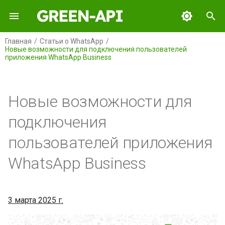
И
Главная
Статьи о WhatsApp
Новые возможности для подключения пользователей
н
приложения WhatsApp Business
GREEN-API
Содержание
и
ц
GREEN-API: WABA
Общая информация
Новые возможности для
и
GREEN-API: GPT
Принцип работы
подключения
а
пользователей приложения
GREEN-API: MAX
Преимущества решения
л
WhatsApp Business
и
GREEN-API: Marketing
Технические требования
з
GREEN-API: Telegram
Неподдерживаемые
а
3 марта 2025 г.
страны и регионы
ц