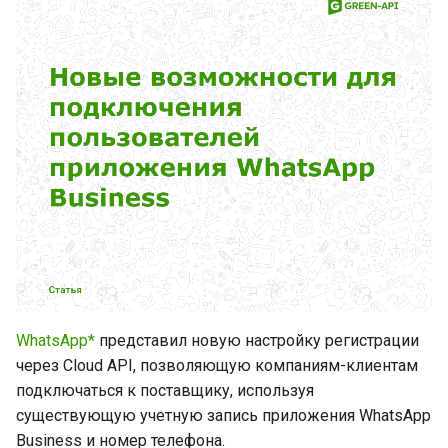
Ценообразование
и
я
Что изменится после
подключения
п
о
Сравнение с другими
решениями
и
с
Плюсы использования
других решений
к
а
Минусы использования
других решений
WhatsApp*
представил новую настройку регистрации
Заключение
через Cloud API, позволяющую компаниям-клиентам
подключаться к поставщику, используя
существующую учетную запись приложения WhatsApp
Business и номер телефона.