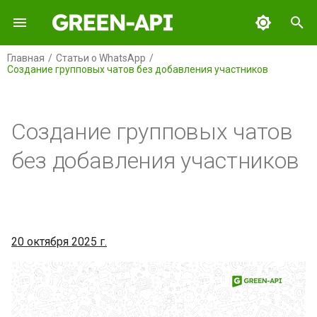
И
Главная
Статьи о WhatsApp
Создание групповых чатов без добавления участников
н
GREEN-API
Содержание
и
ц
Создание групповых чатов
GREEN-API: WABA
Что мы сделали
и
без добавления участников
GREEN-API: GPT
Для чего это нужно
а
GREEN-API: MAX
Доступность
л
и
GREEN-API: Marketing
Заключение
20 октября 2025 г.
з
GREEN-API: Telegram
а
ц