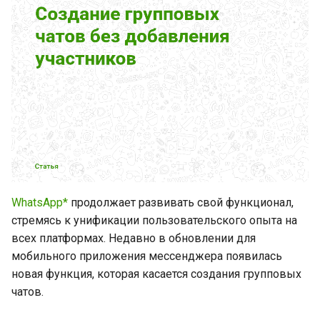
и
я
п
о
и
с
к
а
WhatsApp*
продолжает развивать свой функционал,
стремясь к унификации пользовательского опыта на
всех платформах. Недавно в обновлении для
мобильного приложения мессенджера появилась
новая функция, которая касается создания групповых
чатов.