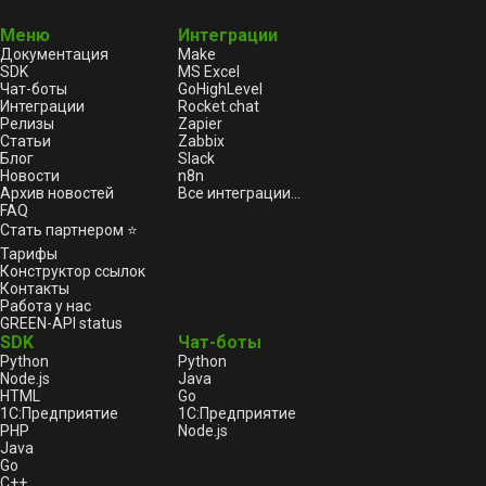
Меню
Интеграции
Документация
Make
SDK
MS Excel
Чат-боты
GoHighLevel
Интеграции
Rocket.chat
Релизы
Zapier
Статьи
Zabbix
Блог
Slack
Новости
n8n
Архив новостей
Все интеграции...
FAQ
Стать партнером ⭐
Тарифы
Конструктор ссылок
Контакты
Работа у нас
GREEN-API status
SDK
Чат-боты
Python
Python
Node.js
Java
HTML
Go
1С:Предприятие
1С:Предприятие
PHP
Node.js
Java
Go
C++