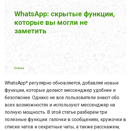
это и как они работают?
и
я
Заключение
п
о
и
с
к
а
WhatsApp* регулярно обновляется, добавляя новые
функции, которые делают мессенджер удобнее и
безопаснее. Однако не все пользователи знают обо
всех возможностях и используют мессенджер на
полную мощность. В этой статье разберём три
полезные функции: галочки в сообщениях, кружочки в
списке чатов и секретные чаты, а также расскажем,