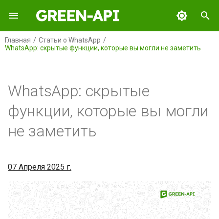
И
Главная
Статьи о WhatsApp
WhatsApp: скрытые функции, которые вы могли не заметить
н
GREEN-API
Содержание
и
ц
WhatsApp: скрытые
GREEN-API: WABA
Галочки в сообщениях: что
они означают?
и
функции, которые вы могли
GREEN-API: GPT
а
Кружочки в списке чатов:
не заметить
что это и как включить?
GREEN-API: MAX
л
и
Секретные чаты в
GREEN-API: Marketing
07 Апреля 2025 г.
WhatsApp: что это и как
з
включить?
GREEN-API: Telegram
а
ц
Скрытые сообщения: что