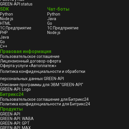
GREEN-API status
SDK
Чат-боты
Python
Python
Node.js
Java
HTML
Go
1С:Предприятие
1С:Предприятие
PHP
Node.js
Java
Go
C++
Правовая информация
Пользовательское соглашение
Лицензионный договор-оферта
Оферта услуги «Автоплатеж»
Политика конфиденциальности и обработки
персональных данных GREEN-API
Описание программы для ЭВМ "GREEN-API"
GREEN-API: Logo
Битрикс24
Пользовательское соглашение для Битрикс24
Политика конфиденциальности для Битрикс24
Продукты
GREEN-API
GREEN-API: WABA
GREEN-API: GPT
GREEN-API: MAX