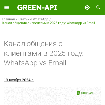
И
Главная
Статьи о WhatsApp
Канал общения с клиентами в 2025 году: WhatsApp vs Email
н
GREEN-API
Содержание
и
ц
Канал общения с
GREEN-API: WABA
Email
и
клиентами в 2025 году:
GREEN-API: GPT
WhatsApp
а
WhatsApp vs Email
GREEN-API: MAX
Что выбрать?
л
и
GREEN-API: Marketing
Заключение
19 ноября 2024 г.
з
GREEN-API: Telegram
а
ц